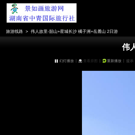
游
游
返回
旅游线路
>
伟人故里-韶山+星城长沙 橘子洲+岳麓山 2日游
伟
|
|
|
幻灯播放
查看原图
重新播放
提示