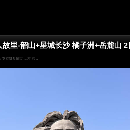
线路详情页
人故里-韶山+星城长沙 橘子洲+岳麓山 2
：支持键盘翻页 ←左 右→