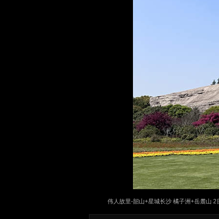
伟人故里-韶山+星城长沙 橘子洲+岳麓山 2