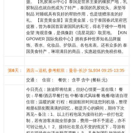
盛。 【乳胶展示中心】泰国是世界主要的橡胶产地，乳
胶制品也就自然成为了特产，泰国的乳胶枕头、床垫等
制品 对睡眠具有良好的帮助作用，也是馈赠亲友的好
礼。 【富贵黄金屋】富贵黄金屋，位于泰国春武里府芭
提雅，曾为泰国首富谢国民的私宅，得名于楼中一尊纯
金望 海观音像，是偶像剧《流星花园》取景地。 【KIN
GPOWER 国际免税中心】拥有多种世界知名品牌服
饰、香水、化妆品、护肤品、名包名表。还有众多的 泰
国美食特产，琳琅满目的商品，实惠超低的免税价格。
第
6
天：
酒店→送机 参考航班：曼谷-长沙 SL934 09:25-13:35
交通： 住宿： 餐饮： 含早 含中 (餐标:元)
今日亮点：旅途即将结束，但好心情要一直在哦！ 餐
饮：早餐/酒店早餐打包 中餐/泰式风味餐 晚餐/敬请自理
住宿：温暖的家 行程：根据航班时间送您到机场，整理
相册&朋友圈满满的回忆，都是开心的瞬间，期待下次
再见~ 备注：1、以上行程包装为接待社的一价打包定
制，若有游客未能全部参加，费用一律不予退还，亦不
可转让他人！ 2、接待社在景点不变的情况下，导游有