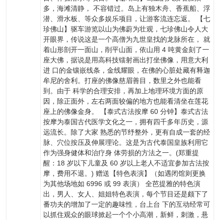
多，海滩清静， 不容错过。岛上有独木舟、香蕉船、浮
潜、滑水板、等众多娱乐项目，让游客流连忘返。 【七
珍佛山】驱车游览以山为佛蔚为壮观，七珍佛山令人大
开眼界，传说这是一个高僧为九世皇找的龙脉所在， 就
着山形剖开一面山，削平山面，依山用 4 吨黄金刻了一
座大佛，据说是用高科技镭射画出打坐佛像，用意大利
进 口的金镶嵌线条，金线耀眼，在佛的心脏处藏有释迦
牟尼的舍利。打座的佛像慈眉善目，数里之外也能看
到。由于 科学的合理安排，再加上地理环境方面的原
因，除正面外，左右两面较偏的地方也能看清坐在莲花
座上的佛像金身。 【泰式古法按摩 60 分钟】泰式古法
按摩为泰国古代医学文化之一，拥有四千多年历史，源
远流长。除了大家 熟悉的节纾整外，更有自成一套的经
脉、穴位按压及伸展理论。这是为古代泰国皇族利用它
作为强身健体和治疗身 体劳损的方法之一。(郑重提
醒：18 岁以下儿童及 60 岁以上老人不适宜参加古法按
摩，费用不退。) 赠送【特色表演】（如遇闭馆则更换
为其他场地如 6996 或 99 表演） 全芭提雅的特色演
出，男人、女人、姐姐特色表演，每个节目还是颇下了
番功夫的增加了一定的趣味性，台上台 下的互动经常可
以抓住观众的眼球掀起一个个小高潮，新鲜，刺激，悬