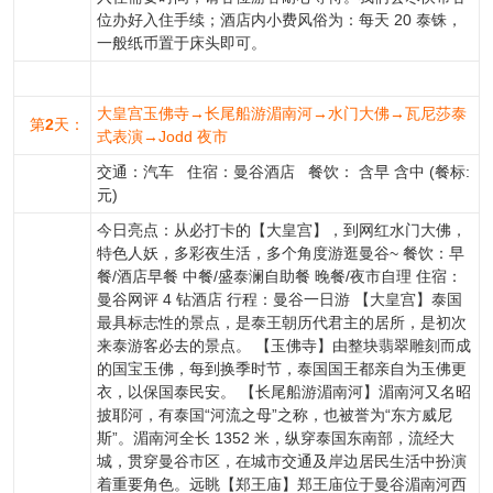
位办好入住手续；酒店内小费风俗为：每天 20 泰铢，
一般纸币置于床头即可。
大皇宫玉佛寺→长尾船游湄南河→水门大佛→瓦尼莎泰
第
2
天：
式表演→Jodd 夜市
交通：汽车 住宿：曼谷酒店 餐饮： 含早 含中 (餐标:
元)
今日亮点：从必打卡的【大皇宫】，到网红水门大佛，
特色人妖，多彩夜生活，多个角度游逛曼谷~ 餐饮：早
餐/酒店早餐 中餐/盛泰澜自助餐 晚餐/夜市自理 住宿：
曼谷网评 4 钻酒店 行程：曼谷一日游 【大皇宫】泰国
最具标志性的景点，是泰王朝历代君主的居所，是初次
来泰游客必去的景点。 【玉佛寺】由整块翡翠雕刻而成
的国宝玉佛，每到换季时节，泰国国王都亲自为玉佛更
衣，以保国泰民安。 【长尾船游湄南河】湄南河又名昭
披耶河，有泰国“河流之母”之称，也被誉为“东方威尼
斯”。湄南河全长 1352 米，纵穿泰国东南部，流经大
城，贯穿曼谷市区，在城市交通及岸边居民生活中扮演
着重要角色。远眺【郑王庙】郑王庙位于曼谷湄南河西