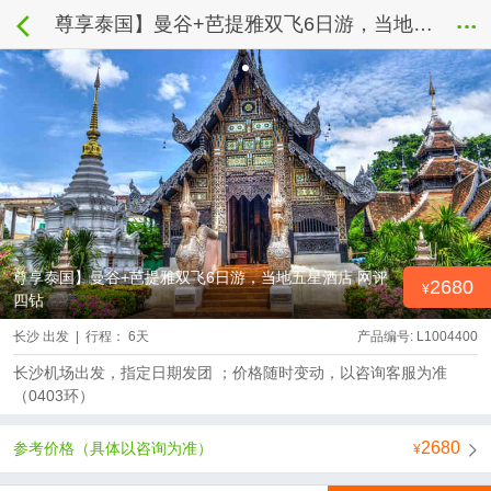
尊享泰国】曼谷+芭提雅双飞6日游，当地五星酒店 网评四钻
尊享泰国】曼谷+芭提雅双飞6日游，当地五星酒店 网评
2680
四钻
长沙 出发 | 行程： 6天
产品编号: L1004400
长沙机场出发，指定日期发团 ；价格随时变动，以咨询客服为准
（0403环）
2680
参考价格（具体以咨询为准）