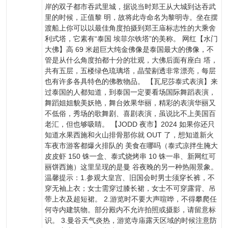
岸的双子都市吞武里城，据说当时郑王从大城到达吞武
里的时候，正值黎 明，故将此寺命名为黎明寺。坐在摆
渡船上你可以以最佳角度拍摄到郑王庙标志性的大乘舍
利式塔，它素有“泰国 埃菲尔铁塔”的美称。 网红【水门
大佛】高 69 米超巨大纯金佛像是泰国最大的佛像，不
管是从什么角度拍都十分的壮观，大佛后面有座白 塔，
共有五层，五楼绿色琉璃塔，晶莹剔透非常漂亮，每层
也有许多各具特色的佛教物品。 【瓦尼莎泰式表演】来
过泰国的人都知道，到泰国一定要看场国际舞蹈表演，
舞蹈姐姐貌美妖艳，舞台效果华丽，精彩的表演华丽又
不低俗，秀场的歌舞剧、喜剧表演，虽说比不上美国百
老汇，但也够吸睛。 【JODD 夜市】2024 如果你还只
知道水果西施和火山排骨那你就 OUT 了，想知道新火
车夜市游客都爆火排队的 美食在哪吗（泰式凉拌生腌大
皮皮虾 150 铢一盒、泰式烧烤串 10 铢一串、新网红可
丽饼西施）这里呈现的是曼 谷夜晚的另一种热闹景象。
温馨提示：1.参观大皇宫、旧国会时男士须穿长裤，不
穿无袖上衣；女士需穿过膝长裙，女士不可穿露背、吊
带上衣及超短裙。 2.游览时不要大声喧哗，不得攀爬任
何寺内建筑物。部分殿内不允许拍照或摄影，请留意标
识。 3.曼谷天气炎热，游览寺庙露天区域的时候注意防