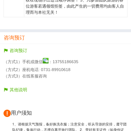
权在现场作出适当顺序调整！ 3、凡参加团队旅游的各
位游客若遇领馆拒签，由此产生的一切费用均由客人自
理而与本社无关！
咨询预订
咨询预订
（方式1）手机或微信
：13755186635
（方式2）座机电话: 0731-89910618
（方式3）在线客服咨询
其他说明
用户须知
1、请根据天气预报，备好换洗衣服；注意安全，听从导游的安排，遵守团
队纪律，集体行动，不擅自离开旅行团队。 2、带好有关证件（如身份证