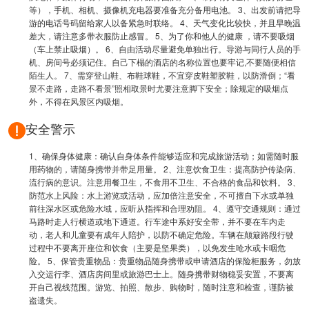
等），手机、相机、摄像机充电器要准备充分备用电池。 3、出发前请把导
游的电话号码留给家人以备紧急时联络。 4、天气变化比较快，并且早晚温
差大，请注意多带衣服防止感冒。 5、为了你和他人的健康 ，请不要吸烟
（车上禁止吸烟）。 6、自由活动尽量避免单独出行。导游与同行人员的手
机、房间号必须记住。自己下榻的酒店的名称位置也要牢记,不要随便相信
陌生人。 7、需穿登山鞋、布鞋球鞋，不宜穿皮鞋塑胶鞋，以防滑倒；“看
景不走路，走路不看景”照相取景时尤要注意脚下安全；除规定的吸烟点
外，不得在风景区内吸烟。
安全警示
1、确保身体健康：确认自身体条件能够适应和完成旅游活动；如需随时服
用药物的，请随身携带并带足用量。 2、注意饮食卫生：提高防护传染病、
流行病的意识。注意用餐卫生，不食用不卫生、不合格的食品和饮料。 3、
防范水上风险：水上游览或活动，应加倍注意安全，不可擅自下水或单独
前往深水区或危险水域，应听从指挥和合理劝阻。 4、遵守交通规则：通过
马路时走人行横道或地下通道。行车途中系好安全带，并不要在车内走
动，老人和儿童要有成年人陪护，以防不确定危险。车辆在颠簸路段行驶
过程中不要离开座位和饮食（主要是坚果类），以免发生呛水或卡咽危
险。 5、保管贵重物品：贵重物品随身携带或申请酒店的保险柜服务，勿放
入交运行李、酒店房间里或旅游巴士上。随身携带财物稳妥安置，不要离
开自己视线范围。游览、拍照、散步、购物时，随时注意和检查，谨防被
盗遗失。