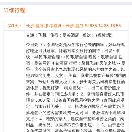
详细行程
第
1
天：
长沙-曼谷 参考航班：长沙-曼谷 SL935 14:35-16:55
交通：飞机 住宿：曼谷酒店 餐饮： (餐标:元)
今日亮点：泰国绝对是秋冬旅行必去的国家，好玩好逛
好吃还可以避寒。怀着对本次旅行的期待，出发~ 餐
饮：早餐/敬请自理 中餐/敬请自理 晚餐：敬请自理 住
宿：曼谷网评 4 钻酒店 行程：乘机飞往“天使之城”-- 曼
谷，这个兼具古老气息和现代风情的东方微笑之都，以
她独特的历史、人文、 美食、商业风貌欢迎每位到访的
来宾。抵达后办理入境手续，步出海关后司机接您往酒
店休息，祝您好梦！ 特别提醒：1、出门前带护照原
件，并在指定时间抵达机场； 2、务请随身带好人民币
现金 5000 元，以备泰国移民局检验之需（泰国政府规
定，与旅行社无关）； 3、抵达曼谷机场若有需要办理
落地签证的游客需要耗费一定时间，务必请给予理解和
支持； 4、嗜辣的家人，建议自带些辣椒酱之类的（肉
制品、奶制品、水果等不充许带出境）； 5、由于登记
入住需要时间，请各位游客耐心等待。我们会尽快帮各