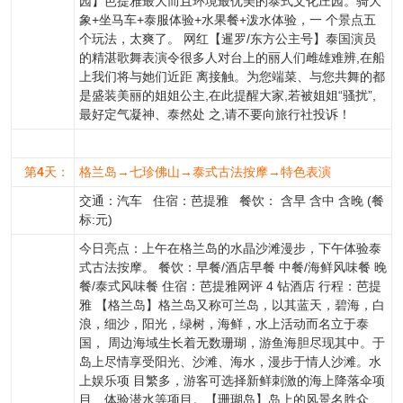
园】芭提雅最大而且环境最优美的泰式文化庄园。骑大
象+坐马车+泰服体验+水果餐+泼水体验，一 个景点五
个玩法，太爽了。 网红【暹罗/东方公主号】泰国演员
的精湛歌舞表演令很多人对台上的丽人们雌雄难辨,在船
上我们将与她们近距 离接触。为您端菜、与您共舞的都
是盛装美丽的姐姐公主,在此提醒大家,若被姐姐“骚扰”,
最好定气凝神、泰然处 之,请不要向旅行社投诉！
第
4
天：
格兰岛→七珍佛山→泰式古法按摩→特色表演
交通：汽车 住宿：芭提雅 餐饮： 含早 含中 含晚 (餐
标:元)
今日亮点：上午在格兰岛的水晶沙滩漫步，下午体验泰
式古法按摩。 餐饮：早餐/酒店早餐 中餐/海鲜风味餐 晚
餐/泰式风味餐 住宿：芭提雅网评 4 钻酒店 行程：芭提
雅 【格兰岛】格兰岛又称可兰岛，以其蓝天，碧海，白
浪，细沙，阳光，绿树，海鲜，水上活动而名立于泰
国， 周边海域生长着无数珊瑚，游鱼海胆尽现其中。于
岛上尽情享受阳光、沙滩、海水，漫步于情人沙滩。水
上娱乐项 目繁多，游客可选择新鲜刺激的海上降落伞项
目、体验潜水等项目。【珊瑚岛】岛上的风景名胜众