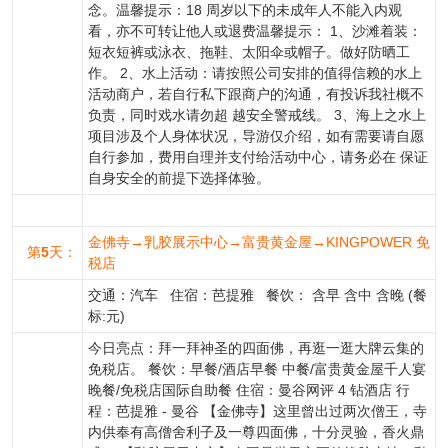
念。温馨提示：18 周岁以下的未成年人不能入内观
看，亦不可转让他人或退费温馨提示： 1、沙滩着装：
短衣短裤或泳衣、拖鞋、太阳伞或帽子。做好防晒工
作。 2、水上活动：请按照公司安排的值得信赖的水上
活动商户，若自行私下跟商户的沟通，有投诉我社概不
负责，同时戏水请勿超 越安全警戒线。 3、海上之水上
项目涉及个人身体状况，导游仅介绍，如有需要请自愿
自行参加，费用自理并支付给活动中心，请务必在 保证
自身安全的前提下选择体验。
金佛寺→乳胶展示中心→富贵黄金屋→KINGPOWER 免
第
5
天：
税店
交通：汽车 住宿：芭提雅 餐饮： 含早 含中 含晚 (餐
标:元)
今日亮点：拜一拜神圣的四面佛，再逛一逛大牌云集的
免税店。 餐饮：早餐/酒店早餐 中餐/富贵黄金屋千人宴
晚餐/免税店国际自助餐 住宿：曼谷网评 4 钻酒店 行
程：芭提雅 - 曼谷 【金佛寺】这里曾出过两次僧王，寺
内供奉有高僧舍利子及一尊四面佛，十分灵验，香火鼎