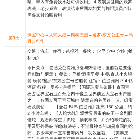
晒。寺内有免费饮水处可供饮用。 4.表演属健康的歌舞
表演，老少咸宜，表演结束后团友如要与舞蹈演员合影
需要支付拍照费用
珠宝中心→人蛇大战→爽泰庄园→暹罗/东方公主号→风
第
3
天：
月步行街
交通：汽车 住宿：芭提雅 餐饮： 含早 含中 含晚 (餐
标:元)
今日亮点：去感受芭提雅浪漫与热情吧，度假就是要这
样刺激与惬意！ 餐饮：早餐/酒店早餐 中餐/泰式小火锅
餐 晚餐/暹罗/东方公主号游船餐 住宿：芭提雅网评 4 钻
酒店 行程：曼谷 - 芭提雅 【国际珠宝首饰展】泰国宝
石占世界宝石业百分之四十也是世界前五大宝石出产国
之一；各团友可于宝石城内 随意选购各类红、蓝、绿宝
石及美钻…….【曼谷 BUS 芭提雅】距离 150 公里，约
2 小时车程； 【人蛇大战】观世界最毒的蛇王---金刚眼
镜蛇，观看师傅空手抓蛇、抽取毒液，并介绍毒蛇的功
用及野外遇蛇 的急救法等；不过最神奇的却是泰国的蛇
药，多少年来一直享誉海内外，功效显著。 【爽泰庄