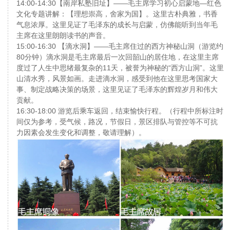
14:00-14:30【南岸私塾旧址】——毛主席学习初心启蒙地—红色
文化专题讲解：【理想崇高，舍家为国】。这里古朴典雅，书香
气息浓厚。这里见证了毛泽东的成长与启蒙，仿佛能听到当年毛
主席在这里朗朗读书的声音。
15:00-16:30 【滴水洞】——毛主席住过的西方神秘山洞（游览约
80分钟）滴水洞是毛主席最后一次回韶山的居住地，在这里主席
度过了人生中思绪最复杂的11天，被誉为神秘的“西方山洞”。这里
山清水秀，风景如画。走进滴水洞，感受到他在这里思考国家大
事、制定战略决策的场景，这里见证了毛泽东的辉煌岁月和伟大
贡献。
16:30-18:00 游览后乘车返回，结束愉快行程。（行程中所标注时
间仅为参考，受气候，路况，节假日，景区排队与管控等不可抗
力因素会发生变化和调整，敬请理解）。