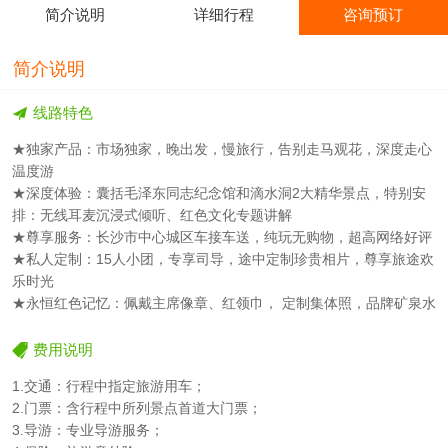
简介说明
详细行程
咨询预订
简介说明
线路特色
★独家产品：市场独家，晚出发，慢旅行，告别走马观花，深度走心
温度游
★深度体验：囊括毛泽东同志纪念馆和滴水洞2大精华景点，特别安
排：无线耳麦沉浸式倾听、红色文化专题讲解
★尊享服务：长沙市中心城区车接车送，纯玩无购物，超高网络好评
★私人定制：15人小团，专享司导，途中定制珍贵相片，尊享旅途欢
乐时光
★永恒红色记忆：佩戴主席像章、红领巾， 定制集体照，品牌矿泉水
费用说明
1.交通：行程中指定旅游用车；
2.门票：含行程中所列景点首道大门票；
3.导游：专业导游服务；