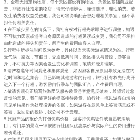
3、全程无指定购物店，每个景区都设有购物区，为景区基础商业配
套，非旅行社指定购物店；请您仔细辨认，谨慎选择，理性消费。若
发生消费者权益受侵犯，我公司将协助配合您处理相关事宜，但不承
担任何相关责任。
4.在不减少景点的情况下，我社有权对行程先后顺序进行调整，如遇
不可抗力因素或游客自身原因造成的行程延误或变更，我公司不承担
由此造成的损失和责任，所产生的费用由客人自理。
5.行程中所标注时间仅为参考，具体以当天实际游览情况为准。行程
受气候，路况，节假日，交通抵离时间，景区排队与管控，游客自
身，不可抗力等因素会发生变化和调整，敬请知晓并理解。
6.请严格遵守时间观念和集体观念，如因游客自身原因导致无法在约
定时间和地点集合，且已影响其他游客的行程，旅行社有权先行离开
进入下一个行程，游客需自行乘车与团队汇合，产生费用自理。
7.敬请客观公正填写旅游团队服务质量游客意见反馈表，希望通过您
反馈的意见，我们能更好的提高接待质量。旅行社一概以游客自填的
意见单结果作为处理投诉的依据，如果游客在意见单上签署满意或不
签署，返回后的投诉，我公司不予受理。
8.旅游产品的报价为打包优惠价格，游客持优惠证件或自愿取消项
目，有门票的景点一律按旅行社团队优惠票价与实际产生的费用进行
差价退还。
9.赠送项目因客观原因无法安排时则取消，无费用退还；如遇节假日