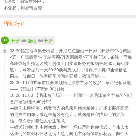
4.保险：旅游意外险；
不含餐，用餐请自理
详细行程
D1
长沙
韶山
长沙
08:30指定地点集合出发，开启红色韶山一日游（长沙市中心城区
<五一广场商圈/火车站商圈/万家丽商圈>可车接车送，备注：早晚
高峰或超出指定区域不提供上门接送服务则报销最高30元每组集
散），导游提前一天20:30前与您联系，请保持手机和通讯畅通，
周末、节假日、旅游旺季时间会延后，敬请理解）。
08:30-10:00乘车前往开国领袖毛泽东主席的故乡、革命纪念圣地
——【韶山】(车程约90分钟)
10:00-11:00 【毛泽东广场】——全国唯一以毛泽东名字命名的纪
念广场(游览约40分钟)
—瞻仰主席铜像，感受伟人的风采和伟大精神！广场上那座高高
的毛主席铜像，看起来超级有范儿，就像是在守护我们的大英
雄，每次看到都让人心生敬意！
—赠送红领巾和主席像章，举行一场庄严的瞻仰仪式，向伟人表
达我们的敬仰和怀念之情！也可向毛主席铜像敬献花蓝，向伟大