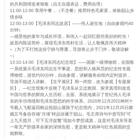
的共和国缔造者致敬（自主自愿表达，费用自理）
11:00-12:00 享用午餐，（不含餐）推荐特色毛家菜，体验韶山乡
情乡味
12:00-13:00【毛泽东同志故居】——伟人诞生地（自由参观约40
分钟）
—感受他的童年与成长环境，和伟人一起回忆那些美好的时光！
故居内陈设简朴，展现毛泽东简朴生活，让人敬佩其伟大精神
~（为了不打扰这份宁静与尊重，导游将止步于门外，敬请谅解
~）
13:10-14:00 【毛泽东同志纪念馆】——国家一级博物馆，全国唯
一系统展示毛泽东同志生平事迹、思想和人格风范的纪念性专题
博物馆，游览约50分钟，自由参观，讲解服务由馆内定时提供，
导游不能进入讲解。【生平展区】周一闭馆，改为参观【专题展
区】。—纪念馆集中反映了毛泽东从立志救国、探求真理到改造
中国与世界的辉煌人生历程，全面、系统地展示了世纪伟人毛泽
东的丰功伟绩和毛泽东思想的科学体系。2020年12月20日神州十
号载人飞船返回舱运抵韶山展陈于纪念馆内，2021年12月25日嫦
娥五号备份存储“月壤”样品珍藏于韶山。毛主席诗句中曾写到“可
上九天揽月，可下五洋捉鳖”现如今梦想成真，这是对毛泽东等老
一辈无产阶级革命家的深情告慰，更是航天精神与红色基因的交
相辉映。