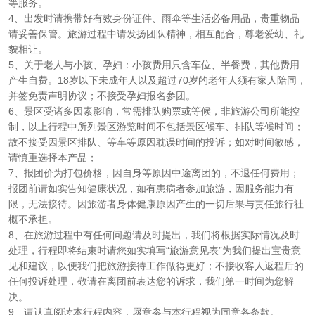
等服务。
4、出发时请携带好有效身份证件、雨伞等生活必备用品，贵重物品
请妥善保管。旅游过程中请发扬团队精神，相互配合，尊老爱幼、礼
貌相让。
5、关于老人与小孩、孕妇：小孩费用只含车位、半餐费，其他费用
产生自费。18岁以下未成年人以及超过70岁的老年人须有家人陪同，
并签免责声明协议；不接受孕妇报名参团。
6、景区受诸多因素影响，常需排队购票或等候，非旅游公司所能控
制，以上行程中所列景区游览时间不包括景区候车、排队等候时间；
故不接受因景区排队、等车等原因耽误时间的投诉；如对时间敏感，
请慎重选择本产品；
7、报团价为打包价格，因自身等原因中途离团的，不退任何费用；
报团前请如实告知健康状况，如有患病者参加旅游，因服务能力有
限，无法接待。因旅游者身体健康原因产生的一切后果与责任旅行社
概不承担。
8、在旅游过程中有任何问题请及时提出，我们将根据实际情况及时
处理，行程即将结束时请您如实填写“旅游意见表”为我们提出宝贵意
见和建议，以便我们把旅游接待工作做得更好；不接收客人返程后的
任何投诉处理，敬请在离团前表达您的诉求，我们第一时间为您解
决。
9、请认真阅读本行程内容，愿意参与本行程视为同意各条款。