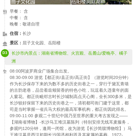
早餐： 含
中餐： 含
晚餐：敬请自理
住宿：
长沙
景区：
屈子文化园、岳阳楼
D3
长沙市内景点：湖南省博物馆、火宫殿、岳麓山/爱晚亭、橘子
洲
08:00阿波罗商业广场集合出发。
08:30-09:00 游览【都正街/县正街/高正街】（游览时间20分钟）
作为长沙保存下来的为数不多的历史街巷之一，穿行于黛瓦青墙
的古韵老巷，品尝着齿颊留香的特色小吃，玩逗着久违童年的面
人窗花。都正街毗邻古时长沙城制高点天心阁，全长300多米，是
长沙较好保留下来的历史街巷之一，清初都司衙门建于这里，都
司是当时掌握一省兵马大权的最高军事机构，都正街因此得名。
09:00-11:00 参观二十世纪中国乃至世界的重大考古发现之——
【湖南省博物】-长沙马王堆汉墓陈列（特别安排无线耳麦服务，
参观约120分钟，逢周一闭馆，改为游览【长沙简牍博物馆】）马
王堆汉墓是西汉初期长沙国丞相利苍及其家属的墓葬。1972-