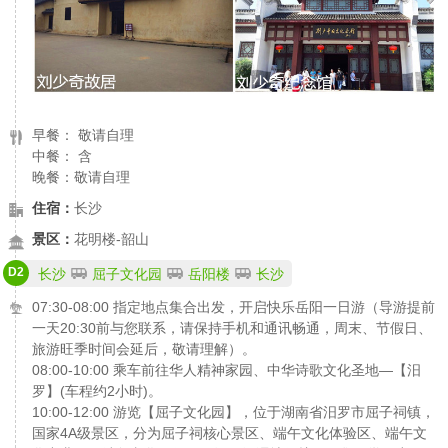
早餐： 敬请自理
中餐： 含
晚餐：敬请自理
住宿：
长沙
景区：
花明楼-韶山
D2
长沙
屈子文化园
岳阳楼
长沙
07:30-08:00 指定地点集合出发，开启快乐岳阳一日游（导游提前
一天20:30前与您联系，请保持手机和通讯畅通，周末、节假日、
旅游旺季时间会延后，敬请理解）。
08:00-10:00 乘车前往华人精神家园、中华诗歌文化圣地—【汨
罗】(车程约2小时)。
10:00-12:00 游览【屈子文化园】，位于湖南省汨罗市屈子祠镇，
国家4A级景区，分为屈子祠核心景区、端午文化体验区、端午文