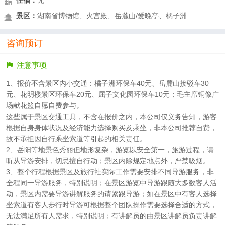
景区：
湖南省博物馆、火宫殿、岳麓山/爱晚亭、橘子洲
咨询预订
注意事项
1、报价不含景区内小交通：橘子洲环保车40元、岳麓山接驳车30
元、花明楼景区环保车20元、屈子文化园环保车10元；毛主席铜像广
场献花篮自愿自费参与。
这些属于景区交通工具，不含在报价之内，本公司仅义务告知，游客
根据自身身体状况及经济能力选择购买及乘坐，非本公司推荐自费，
故不承担因自行乘坐索道等引起的相关责任。
2、岳阳等地景色秀丽但地形复杂，游览以安全第一，旅游过程，请
听从导游安排，切忌擅自行动；景区内除规定地点外，严禁吸烟。
3、整个行程根据景区及旅行社实际工作需要安排不同导游服务，非
全程同一导游服务，特别说明；在景区游览中导游跟随大多数客人活
动，景区内需要导游讲解服务的请紧跟导游；如在景区中有客人选择
坐索道有客人步行时导游可根据整个团队操作需要选择合适的方式，
无法满足所有人需求，特别说明；有讲解员的由景区讲解员负责讲解