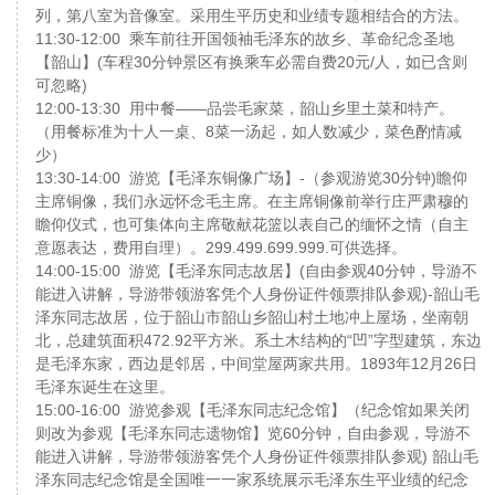
列，第八室为音像室。采用生平历史和业绩专题相结合的方法。
11:30-12:00 乘车前往开国领袖毛泽东的故乡、革命纪念圣地
【韶山】(车程30分钟景区有换乘车必需自费20元/人，如已含则
可忽略)
12:00-13:30 用中餐——品尝毛家菜，韶山乡里土菜和特产。
（用餐标准为十人一桌、8菜一汤起，如人数减少，菜色酌情减
少）
13:30-14:00 游览【毛泽东铜像广场】-（参观游览30分钟)瞻仰
主席铜像，我们永远怀念毛主席。在主席铜像前举行庄严肃穆的
瞻仰仪式，也可集体向主席敬献花篮以表自己的缅怀之情（自主
意愿表达，费用自理）。299.499.699.999.可供选择。
14:00-15:00 游览【毛泽东同志故居】(自由参观40分钟，导游不
能进入讲解，导游带领游客凭个人身份证件领票排队参观)-韶山毛
泽东同志故居，位于韶山市韶山乡韶山村土地冲上屋场，坐南朝
北，总建筑面积472.92平方米。系土木结构的“凹”字型建筑，东边
是毛泽东家，西边是邻居，中间堂屋两家共用。1893年12月26日
毛泽东诞生在这里。
15:00-16:00 游览参观【毛泽东同志纪念馆】（纪念馆如果关闭
则改为参观【毛泽东同志遗物馆】览60分钟，自由参观，导游不
能进入讲解，导游带领游客凭个人身份证件领票排队参观) 韶山毛
泽东同志纪念馆是全国唯一一家系统展示毛泽东生平业绩的纪念