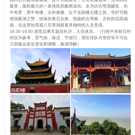
最美，面积最大的一条传统风貌商业街。全为仿古明清建筑，街
中有景，景中有楼，古朴典雅。位于岳阳楼主楼之前，凭栏可眺
望洞庭湖之势，错落的青石台路，悠扬的古琴曲，古朴的岳阳城
墙，在这里饮茶观八百里洞庭更具独特的人文意境。
16:30-19:00 游览后乘车返回长沙，入住休息。（行程中所标注时
间仅为参考，受气候，路况，节假日，景区排队与管控等不可抗
力因素会发生变化和调整，敬请理解）