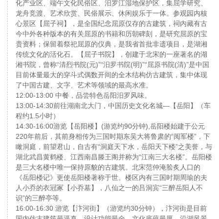
化产业区、端午文化民俗区、汨罗江湿地保护区，集屈学研究、
龙舟竞渡、艺术欣赏、民俗展示、休闲娱乐于一体。参观园内核
心景区【屈子祠】，是全国纪念屈原仅存的古建筑，祠内藏有古
今中外各种版本的有关屈原的书籍和历朝碑刻，是研究屈原的宝
贵资料；保留着祭祀屈原的仪典，是我省首批非遗项目，是湖湘
传统文化的活化石。【屈子书院】，创建于北宋的一座著名的湖
湘书院，曾称“清烈书院(元)”“汨罗书院(明)”“屈原书院(清)”是中国
目前体量最大的穿斗式偶数开间的全木结构仿古建筑，集中体现
了中国古建、文字、艺术等领域的最高水准。
12:00-13:00 中餐，品尝特色岳阳汨罗风味。
13:00-14:30前往湖南北大门，中国历史文化名城—【岳阳】（车
程约1.5小时）
14:30-16:00游览【岳阳楼】(游览约90分钟),岳阳楼始建于公元
220年前后，其前身相传为三国时期东吴大将鲁肃的“阅军楼”，下
瞰洞庭，前望君山，自古有“洞庭天下水，岳阳天下楼”之美誉，与
湖北武昌黄鹤楼、江西南昌滕王阁并称为“江南三大名楼”。岳阳楼
是三大名楼中唯一保持原貌的古建筑。北宋范仲淹脍炙人口的
《岳阳楼记》更使岳阳楼著称于世。楼区内有三国时期周瑜的夫
人小乔的衣冠冢【小乔墓】，八仙之一的吕洞宾“三醉岳阳人不
识”的三醉亭等。
16:00-16:30 游览【汴河街】（游览约30分钟），汴河街是目前
国内仿古建筑最逼真，设计功能最全，文化底蕴最厚，沿湖风景