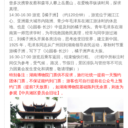
曾多次携挚友蔡和森等人攀上岳麓山，在爱晚亭纵谈时局，探求
真理。
14:30-16:30 游览【橘子洲】（约120分钟），游览位于湘江江
心、亚洲最大城市内陆洲、青少年毛泽东在湘江游泳时的休息
地、也是《沁园春·长沙》中提及到的橘子洲头。青年毛泽东在湖
南第一师范求学时，为寻找救国救民真理，经常与同学游过湘
江，到橘子洲头开展各类活动，思考改变旧世界，建立新中国。
1925 年，毛泽东同志从广州回到湖南领导农民运动，寒秋时节重
游橘子洲，写下了《沁园春·长沙》，橘子洲声名大振。
16:30-17:00 游览后乘车返回，结束愉快行程。（行程中所标注时
间仅为参考，受气候， 路况，节假日，景区排队与管控等不可抗
力因素会发生变化和调整，敬请理解））
特别备注：湖南博物院门票供不应求，旅行社统一提前一天预约
团体门票，不保证能约到门票； 游客也可自行提前在公众号上预
约门票（提前7天放票），如湖南博物院基础陈列无余票，则改为
参观【中共湘区委员会旧址】。