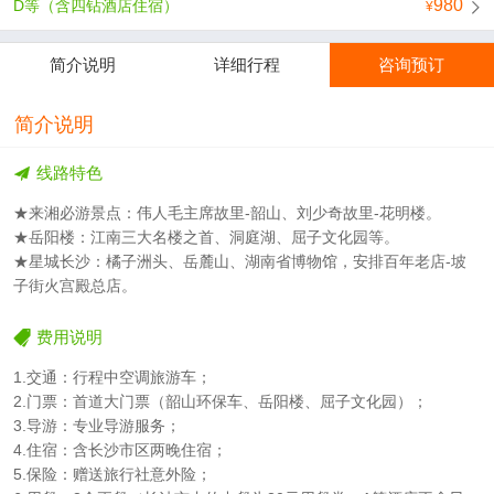
980
D等（含四钻酒店住宿）
简介说明
详细行程
咨询预订
简介说明
线路特色
★来湘必游景点：伟人毛主席故里-韶山、刘少奇故里-花明楼。
★岳阳楼：江南三大名楼之首、洞庭湖、屈子文化园等。
★星城长沙：橘子洲头、岳麓山、湖南省博物馆，安排百年老店-坡
子街火宫殿总店。
费用说明
1.交通：行程中空调旅游车；
2.门票：首道大门票（韶山环保车、岳阳楼、屈子文化园）；
3.导游：专业导游服务；
4.住宿：含长沙市区两晚住宿；
5.保险：赠送旅行社意外险；