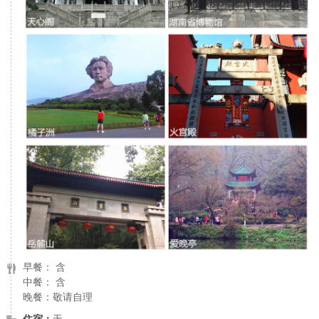
早餐： 含
中餐： 含
晚餐：敬请自理
住宿：
无