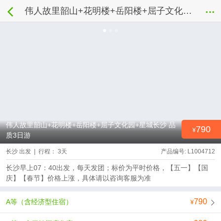
伟人故里韶山+花明楼+岳阳楼+屈子文化园+星城长沙 品质3日游
伟人故里韶山+花明楼+岳阳楼+屈子文化园+星城长沙 品
790
质3日游
长沙 出发 | 行程： 3天
产品编号: L1004712
长沙早上07：40出发，每天发团；标价为平时价格，【五一】【国
庆】【春节】价格上涨，具体请以咨询客服为准
790
A等（含经济型住宿）