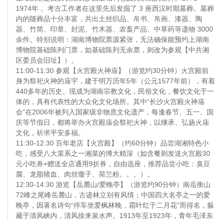
1974年， 考古工作者在这里先后发掘了 3 座西汉时期墓葬。墓葬
内的随葬品十分丰富，共出土丝织品、帛书、帛画、漆器、陶
器、竹简、印章、封泥、竹木器、农畜产品、中草药等遗物 3000
余件。特别说明：湖南博物院票源紧张，无法确保能预约上湖南
博物院基础陈列门票，如基础陈列无余票，则改为参观【中共湘
区委员会旧址】）。
11:00-11:30 参观【火宫殿火神庙】（游览约30分钟）火宫殿前
身为祭祀火神的庙宇，建于明万历年5年（公元1577年前），有着
440多年的历史。现成为湖南宗教文化，民俗文化，餐饮文化于一
体的，具有代表性的大众化文化场所。其中“长沙火宫殿火神庙
会“在2006年被列入国家级非物质文化遗产，每逢春节、五一、国
庆等节假日，都将举办火宫殿庙会祭祀火神，以继承、弘扬火庙
文化，祈求平安多福。
11:30-12:30 百年老店【火宫殿】（约60分钟）品尝湖湘特色小
吃，感受八大菜系之一湘菜的博大精深（如含餐则发送火宫殿30
元小吃券+赠送全店通用9折券，自由选座，推荐品尝小吃：臭豆
腐、龙脂猪血、肉丝馓子、荷兰粉。。。）。
12:30-14:30 游览【岳麓山/爱晚亭】（游览约90分钟）南岳衡山
72峰之尾峰岳麓山，古迹林立别有风情；中国四大名亭之一的爱
晚亭，因著名诗句“停车坐爱枫林晚，霜叶红于二月花”而得名，躲
藏于清风峡内，清风徐来泉水声。1913年至1923年，青年毛泽东