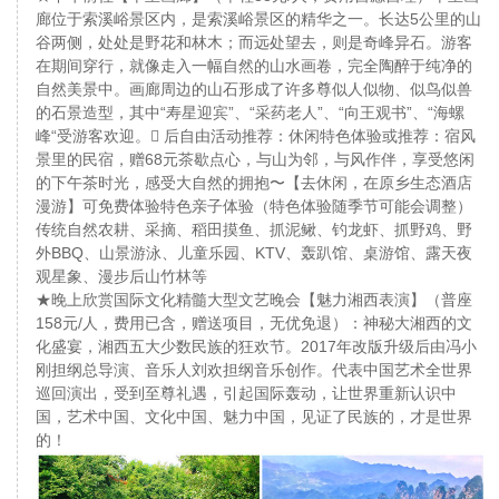
廊位于索溪峪景区内，是索溪峪景区的精华之一。长达5公里的山
谷两侧，处处是野花和林木；而远处望去，则是奇峰异石。游客
在期间穿行，就像走入一幅自然的山水画卷，完全陶醉于纯净的
自然美景中。画廊周边的山石形成了许多尊似人似物、似鸟似兽
的石景造型，其中“寿星迎宾”、“采药老人”、“向王观书”、“海螺
峰“受游客欢迎。 后自由活动推荐：休闲特色体验或推荐：宿风
景里的民宿，赠68元茶歇点心，与⼭为邻，与⻛作伴，享受悠闲
的下午茶时光，感受⼤⾃然的拥抱〜【去休闲，在原乡⽣态酒店
漫游】可免费体验特⾊亲⼦体验（特⾊体验随季节可能会调整）
传统⾃然农耕、采摘、稻⽥摸⻥、抓泥鳅、钓⻰虾、抓野鸡、野
外BBQ、⼭景游泳、⼉童乐园、KTV、轰趴馆、桌游馆、露天夜
观星象、漫步后⼭⽵林等
★晚上欣赏国际文化精髓大型文艺晚会【魅力湘西表演】（普座
158元/人，费用已含，赠送项目，无优免退）：神秘大湘西的文
化盛宴，湘西五大少数民族的狂欢节。2017年改版升级后由冯小
刚担纲总导演、音乐人刘欢担纲音乐创作。代表中国艺术全世界
巡回演出，受到至尊礼遇，引起国际轰动，让世界重新认识中
国，艺术中国、文化中国、魅力中国，见证了民族的，才是世界
的！