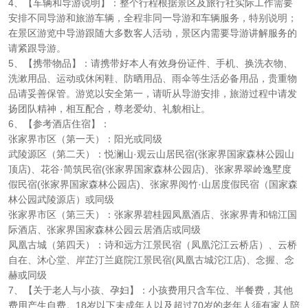
4、【车辆和导游说明】：整个行程根据景区及旅行社实际工作需要
安排不同导游和旅游车辆，全程非同一导游和车辆服务，特别说明；
在景区游览中导游跟随大多数客人活动，景区内需要导游讲解服务的
请紧跟导游。
5、【携带物品】：请携带好本人有效身份证件、手机、换洗衣物、
洗漱用品、运动或休闲鞋、防晒用品、雨伞等生活必备用品，贵重物
品请妥善保管。游览以安全第一，请听从导游安排，旅游过程中请发
扬团队精神，相互配合，尊老爱幼、礼貌相让。
6、【参考酒店住宿】：
张家界市区（第一天）：阳光或同级
武陵源区（第二天）：悦澜山·观云山居民宿(张家界国家森林公园山
顶店)、花谷·简筑民宿(张家界国家森林公园店)、张家界翠岭逸墅度
假民宿(张家界国家森林公园店)、张家界阅竹·山居度假民宿（国家森
林公园武陵源店）或同级
张家界市区（第三天）：张家界碧桂园凤凰酒店、张家界青和锦江国
际酒店、张家界国家森林公园云居酒店或同级
凤凰古城（第四天）：诗和远方江景民宿（凤凰沱江云桥店）、云桥
自在、沐心堂、岸芷汀兰庭院江景民宿(凤凰古城沱江店)、念握、念
赫或同级
7、【关于老人与小孩、孕妇】：小孩费用只含车位、半餐费，其他
费用产生自费。18岁以下未成年人以及超过70岁的老年人须有家人陪