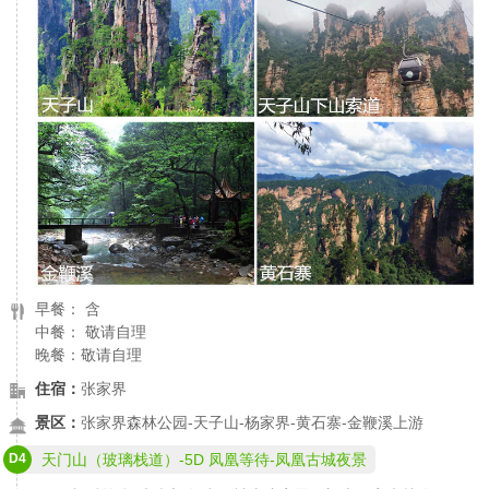
早餐： 含
中餐： 敬请自理
晚餐：敬请自理
住宿：
张家界
景区：
张家界森林公园-天子山-杨家界-黄石寨-金鞭溪上游
D4
天门山（玻璃栈道）-5D 凤凰等待-凤凰古城夜景