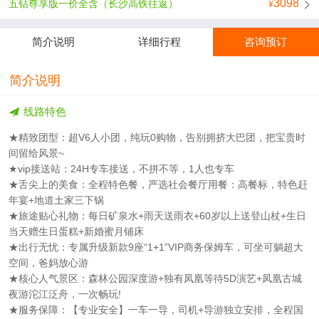
3098
五钻尊享版一价全含（长沙高铁往返）
简介说明
详细行程
咨询预订
简介说明
线路特色
★精致团型：超V6人小团，纯玩0购物，告别拥挤大巴团，把宝贵时
间留给风景~
★vip接送站：24H专车接送，不拼不等，1人也专车
★舌尖上的美食：全程特色餐，严选社会餐厅用餐：高餐标，特色赶
年宴+地道土家三下锅
★旅途贴心礼物：每日矿泉水+雨天送雨衣+60岁以上送登山杖+生日
当天赠生日蛋糕+新婚蜜月铺床
★出行无忧：专属升级新款9座“1+1”VIP商务保姆车，可坐可躺超大
空间，爸妈放心游
★核心人气景区：森林公园深度游+独有凤凰等待5D演艺+凤凰古城
夜游沱江泛舟，一次畅玩!
★服务保障：【专业安全】一车一导，司机+导游独立安排，全程国