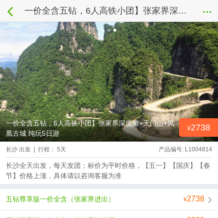
一价全含五钻，6人高铁小团】张家界深度游+天门山+凤凰古城 纯玩5日游
一价全含五钻，6人高铁小团】张家界深度游+天门山+凤
2738
凰古城 纯玩5日游
长沙 出发 | 行程： 5天
产品编号: L1004814
长沙全天出发，每天发团；标价为平时价格，【五一】【国庆】【春
节】价格上涨，具体请以咨询客服为准
2738
五钻尊享版一价全含（张家界进出）