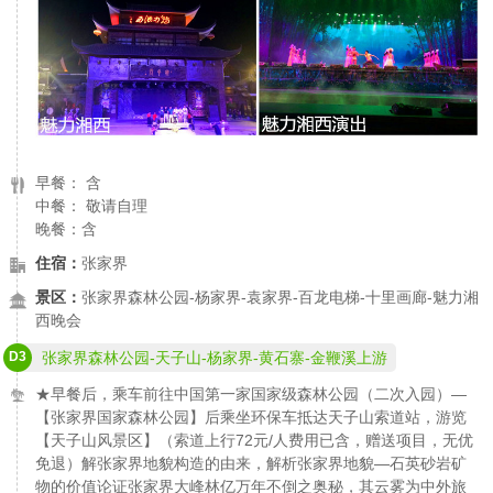
早餐： 含
中餐： 敬请自理
晚餐：含
住宿：
张家界
景区：
张家界森林公园-杨家界-袁家界-百龙电梯-十里画廊-魅力湘
西晚会
D3
张家界森林公园-天子山-杨家界-黄石寨-金鞭溪上游
★早餐后，乘车前往中国第一家国家级森林公园（二次入园）—
【张家界国家森林公园】后乘坐环保车抵达天子山索道站，游览
【天子山风景区】（索道上行72元/人费用已含，赠送项目，无优
免退）解张家界地貌构造的由来，解析张家界地貌—石英砂岩矿
物的价值论证张家界大峰林亿万年不倒之奥秘，其云雾为中外旅