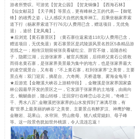
游者所赞叹。可游览【贺龙公园】【贺龙铜像】【西海石林】
【仙女献花】【天子阁】等景点，更有峰林之王的代表—【御笔
锋】的雄秀之姿，让人感叹大自然的鬼斧神工。后乘坐杨家界索
道下行（杨家界索道下行76元/人费用已含，赠送项目，无优免
退），途径【龙凤庵】。
★后浏览【黄石寨景区】（黄石寨往返索道118元/人费用已含，
赠送项目，无优免退）黄石寨景区是武陵源风景名胜区5条精品游
览线之一；相传汉朝留候张良看破红尘、辞官不做，追随赤松
子，隐匿江湖，云游张家界，被官兵围困，后得师父黄石公搭救
而得名黄石寨，是张家界美景最为集中的地方，也是张家界最大
的凌空观景台，又有着：“不上黄石寨，枉到张家界”之美誉，主要
景点有：双门迎宾，摘星台、六奇阁、天桥遗墩、雾海金龟等！
★后游览【金鞭溪大峡谷上游精华段】，金鞭溪是张家界国家森
林公园最早开发的景区之一，它发源于张家界的土地垭，由南向
北，蜿蜒曲折，随山转移，迂回穿行在峰峦山谷之间，“奇峰三
千、秀水八百”,金鞭溪把张家界的山水发挥到了淋漓尽致，有
着“世界上最美丽的峡谷”之美誉。主要景点有醉罗汉、神鹰护鞭、
金鞭岩、花果山、水帘洞、劈山救母、猪八戒背媳妇、母子峰
等。这一段景色犹如世外桃源，令人流连忘返！