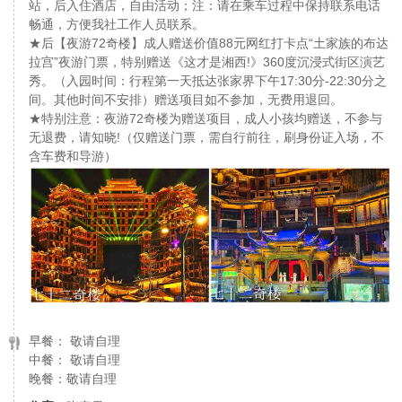
站，后入住酒店，自由活动；注：请在乘车过程中保持联系电话
畅通，方便我社工作人员联系。
★后【夜游72奇楼】成人赠送价值88元网红打卡点“土家族的布达
拉宫”夜游门票，特别赠送《这才是湘西!》360度沉浸式街区演艺
秀。（入园时间：行程第一天抵达张家界下午17:30分-22:30分之
间。其他时间不安排）赠送项目如不参加，无费用退回。
★特别注意：夜游72奇楼为赠送项目，成人小孩均赠送，不参与
无退费，请知晓!（仅赠送门票，需自行前往，刷身份证入场，不
含车费和导游）
早餐： 敬请自理
中餐： 敬请自理
晚餐：敬请自理