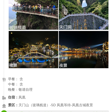
早餐： 含
中餐： 含
晚餐：敬请自理
住宿：
凤凰
景区：
天门山（玻璃栈道）-5D 凤凰等待-凤凰古城夜景