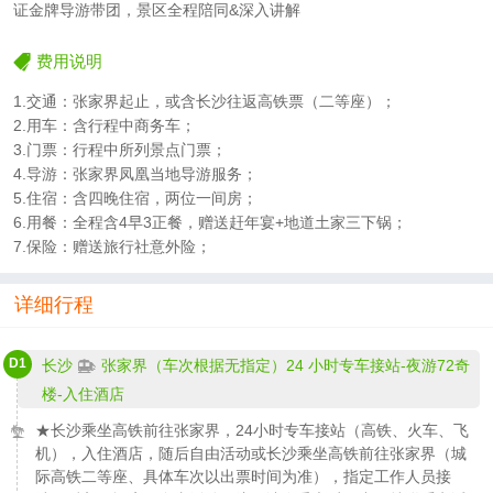
证金牌导游带团，景区全程陪同&深入讲解
费用说明
1.交通：张家界起止，或含长沙往返高铁票（二等座）；
2.用车：含行程中商务车；
3.门票：行程中所列景点门票；
4.导游：张家界凤凰当地导游服务；
5.住宿：含四晚住宿，两位一间房；
6.用餐：全程含4早3正餐，赠送赶年宴+地道土家三下锅；
7.保险：赠送旅行社意外险；
详细行程
D1
长沙
张家界（车次根据无指定）24 小时专车接站-夜游72奇
楼-入住酒店
★长沙乘坐高铁前往张家界，24小时专车接站（高铁、火车、飞
机），入住酒店，随后自由活动或长沙乘坐高铁前往张家界（城
际高铁二等座、具体车次以出票时间为准），指定工作人员接