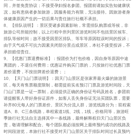
同，并签免责协议；不接受孕妇报名参团。报团前请如实告知健康状
况，如有患病者参加旅游，因服务能力有限，无法接待。因旅游者身
体健康原因产生的一切后果与责任旅行社概不承担。
8、【排队说明】：景区受诸多因素影响，常需排队购票或等候，非
旅游公司所能控制，以上行程中所列景区游览时间不包括景区候车、
排队等候时间；故不接受因景区排队、等车等原因耽误时间的投诉；
由于天气或不可抗力因素关闭部分景点或景区，本社不接受投诉，不
承担赔偿责任。
9、【优惠门票退费标准】：报团价为打包价格，因自身等原因中途
离团的，不退任何费用；优惠证件购买门票的，只按旅行社优惠门票
差价退费，不按挂牌差价退费；；
10、【天门山门票说明】：因天门山景区是张家界最火爆的旅游景
区，每天有售票额度限制，都需提前实名预订门票及游览时间段，天
门山门票是一证一票制，必须提供正确的身份证号码及姓名，参团前
请提醒客人带好身份证原件，如客人丢失身份证无法买团队票，需要
补齐80元每人的门票差价。景区为分流人群，游览线路分为：双程索
道A、B、C三条线路，单程索道1线、2线，1线，价格同等，旅游旺
季旅行社无法自主选择其中一条线路，最终解释权归天门山景区负
责，敬请理解和配合。每个团队都必须按网上最终预约成功的线路及
时间段游览，本旅行社不接受对天门山景区关于排队时间过长及预约