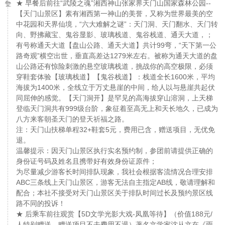
★ 早餐后前往“武陵之魂”湘西神山张家界天门山国家森林公园--
【天门山景区】素有湘西第一神山的美誉，又称为世界最美的空
中花园和天界仙境，“六大难解之谜”：天门洞、天门翻水、天门转
向、野拂藏宝、鬼谷显影、玻璃栈道、鬼谷栈道、通天大道，；
有号称通天大道【盘山公路、通天大道】共计99弯，“天下第一公
路奇观”横空出世，垂直高差达1279米左右。被称为通天大道的盘
山公路还有惊险刺激的悬空玻璃栈道，挑战你的高空极限，必须
穿鞋套体验【玻璃栈道】【鬼谷栈道】：栈道全长1600米，平均
海拔为1400米，全线立于万丈悬崖的中间，给人以与悬崖共起伏
同屈伸的感觉。【天门洞开】是罕见的高海拔穿山溶洞，上天梯
登临天门洞共有999级台阶，象征着至高无上和天长地久，已成为
八方来客朝圣天门的登天祈福之路。
注：天门山扶梯单程32+鞋套5元，费用已含，赠送项目，无优免
退。
温馨提示：因天门山景区执行实名预约制，参团前请提供正确的
身份证号码及姓名且携带好有效身份证原件；
为尽量减少游客长时间排队现象，我社会根据客流情况合理安排
ABC三条线上天门山景区，游客无法自主指定AB线，敬请理解和
配合；本社不接受对天门山景区关于排队时间过长及预约景区线
路不同的投诉！
★ 后乘车前往观赏【5D文学光影大戏-凤凰等待】（价值188元/
人特别赠送，赠送项目不去费用不退）著名文学家沈从文在《雨