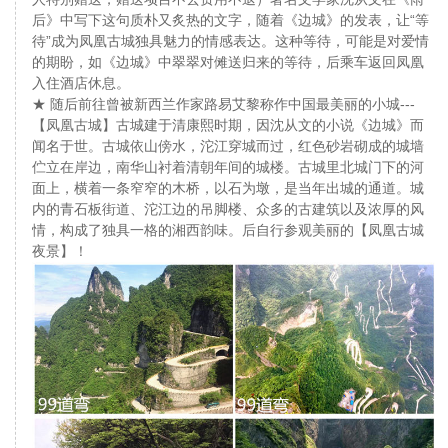
后》中写下这句质朴又炙热的文字，随着《边城》的发表，让“等
待”成为凤凰古城独具魅力的情感表达。这种等待，可能是对爱情
的期盼，如《边城》中翠翠对傩送归来的等待，后乘车返回凤凰
入住酒店休息。
★ 随后前往曾被新西兰作家路易艾黎称作中国最美丽的小城---
【凤凰古城】古城建于清康熙时期，因沈从文的小说《边城》而
闻名于世。古城依山傍水，沱江穿城而过，红色砂岩砌成的城墙
伫立在岸边，南华山衬着清朝年间的城楼。古城里北城门下的河
面上，横着一条窄窄的木桥，以石为墩，是当年出城的通道。城
内的青石板街道、沱江边的吊脚楼、众多的古建筑以及浓厚的风
情，构成了独具一格的湘西韵味。后自行参观美丽的【凤凰古城
夜景】！