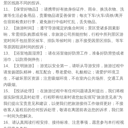
景区线路不同的投诉。
11、【保管好物品】：请携带好有效身份证件、雨伞、换洗衣物、洗
漱等生活必备用品，贵重物品请妥善保管；每次下车/火车/高铁/离开
住宿前检查好行李，避免旅行中临时忙乱，丢失物品。
12、【旅游时间】：遵守导游规定的集合时间；景区受诸多因素影
响，常需排队购票或等候，非旅游公司所能控制，行程中所列景区游
览时间不包括景区候车、排队等候时间；故不接受因景区排队、等车
等原因耽误时间的投诉；
13、【浴室地面湿滑】：请在浴室做好防滑工作，准备好防滑垫或者
浴巾，以防滑倒摔伤；
14、【文明旅游】：游览以安全第一，请听从导游安排，旅游过程中
请发扬团队精神，相互配合，尊老爱幼、礼貌相让；请爱护环境卫
生，不破坏景区资源；注意吸烟环境，不在室内公共场所、交通工具
内吸烟。
15、【投诉处理】：在旅游过程中有任何问题请及时提出，我们将根
据实际情况及时处理，行程即将结束时请您如实填写“旅游意见表”为
我们提出宝贵意见和建议，以便我们把旅游接待工作做得更好；不接
收客人返程后的任何投诉处理，敬请在离团前表达您的诉求，我们第
一时间为您解决。
16、请认真阅读行程安排、接待标准、注意事项，愿意参与本行程视