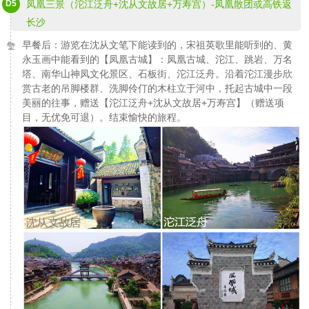
D5
凤凰三景（沱江泛舟+沈从文故居+万寿宫）-凤凰散团或高铁返
长沙
早餐后：游览在沈从文笔下能读到的，宋祖英歌里能听到的、黄
永玉画中能看到的【凤凰古城】：凤凰古城、沱江、跳岩、万名
塔、南华山神凤文化景区、石板街、沱江泛舟。沿着沱江漫步欣
赏古老的吊脚楼群、洗脚伶仃的木柱立于河中，托起古城中一段
美丽的往事，赠送【沱江泛舟+沈从文故居+万寿宫】（赠送项
目，无优免可退）。结束愉快的旅程。