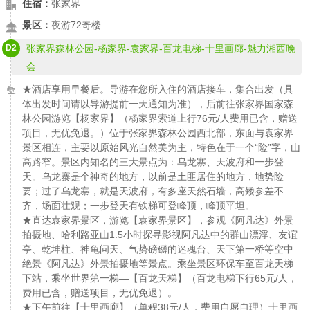
住宿：
张家界
景区：
夜游72奇楼
D2
张家界森林公园-杨家界-袁家界-百龙电梯-十里画廊-魅力湘西晚
会
★酒店享用早餐后。导游在您所入住的酒店接车，集合出发（具
体出发时间请以导游提前一天通知为准），后前往张家界国家森
林公园游览【杨家界】（杨家界索道上行76元/人费用已含，赠送
项目，无优免退。）位于张家界森林公园西北部，东面与袁家界
景区相连，主要以原始风光自然美为主，特色在于一个“险”字，山
高路窄。景区内知名的三大景点为：乌龙寨、天波府和一步登
天。乌龙寨是个神奇的地方，以前是土匪居住的地方，地势险
要；过了乌龙寨，就是天波府，有多座天然石墙，高矮参差不
齐，场面壮观；一步登天有铁梯可登峰顶，峰顶平坦。
★直达袁家界景区，游览【袁家界景区】，参观《阿凡达》外景
拍摄地、哈利路亚山1.5小时探寻影视阿凡达中的群山漂浮、友谊
亭、乾坤柱、神龟问天、气势磅礴的迷魂台、天下第一桥等空中
绝景《阿凡达》外景拍摄地等景点。乘坐景区环保车至百龙天梯
下站，乘坐世界第一梯—【百龙天梯】（百龙电梯下行65元/人，
费用已含，赠送项目，无优免退）。
★下午前往【十里画廊】（单程38元/人，费用自愿自理）十里画