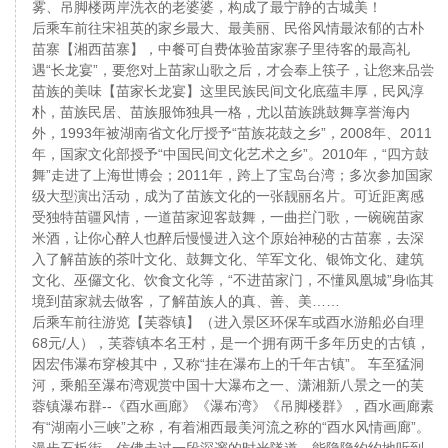
雾、吊脚楼两岸洗衣的老婆婆，构成了最宁静的古城美！
后乘车前往宋祖英的家乡最大、最美丽、民俗风情最浓郁的古朴
苗寨【湘西苗寨】，中餐可自费体验苗家寨子里待客的最高礼
遇“长龙宴”，要您对上苗家山歌之后，才会奉上筷子，让您来品尝
苗族的美味【苗家长龙宴】这里民族民间文化底蕴丰厚，民风淳
朴，苗族民居、苗族服饰独具一格，尤以苗族跳鼓舞享誉海内
外，1993年被湖南省文化厅授予“苗族花鼓之乡”，2008年、2011
年，国家文化部授予“中国民间文化艺术之乡”。2010年，“四方鼓
舞”走进了上海世博会；2011年，跨上了宝岛台湾；多次参加国家
级大型演出活动，成为了苗族文化的一张靓丽名片。可近距离感
受独特苗疆风情，一道苗家迎客鼓舞，一曲拦门歌，一碗碗苗家
米酒，让你心醉人也醉后慢慢进入这个原始神秘的古苗寨，去深
入了解苗族的茶叶文化、鼓舞文化、竿军文化、银饰文化、建筑
文化、巫儸文化、饮食文化等，“不进苗家门，不懂凤凰城”身临其
境到苗家就去做客，了解苗族人的真、善、美……
后乘车前往游览【芙蓉镇】（进入景区环保车或酉水游船必自理
68元/人），芙蓉镇本名王村，是一个拥有两千多年历史的古镇，
因宏伟瀑布穿梭其中，又称“挂在瀑布上的千年古镇”。 车至猛洞
河，乘船至瀑布湾观赏中国十大瀑布之一、潇湘新八景之一的芙
蓉镇瀑布群--《酉水画廊》《瀑布湾》《吊脚楼群》，酉水画廊素
有“湖南小三峡”之称，有着湘西最美河流之称的“酉水风情画廊”。
漫步石板街，仿佛走过一段深邃的时光隧道，能隐隐约约地听到