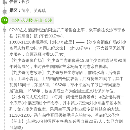
住宿：
长沙
景区：
苗寨、芙蓉镇
D3
长沙-花明楼-韶山-长沙
07:30左右酒店附近的阿波罗广场集合上车，乘车前往长沙市宁乡
县【花明楼】镇 (车程90分钟)。
10:00-11:20参观游览【刘少奇故里】——【刘少奇铜像广场/刘少
奇同志故居/刘少奇同志纪念馆】（约80分钟）（不含景区无线耳
麦服务，自愿选择收费10元/位）
【刘少奇铜像广场】-刘少奇同志铜像是1988年少奇同志诞辰90周
年时落成的，由时任中国国家主席杨尚昆同志亲自揭幕。
【刘少奇同志故居】-刘少奇故居坐东朝西，前临水塘，后倚青
山，土墙小青瓦、土结构的四合院农舍，共有房屋21间半，其中
瓦房16间半，茅屋5间。1982年，邓小平题写了“刘少奇同志故
居”匾额。1988年，被国务院公布为全国重点文物保护单位。
【刘少奇同志纪念馆】（每周一闭馆无替换景点）-纪念馆共有一
个序厅8个展室和2个怀念亭，其中第1-7室为刘少奇生平基本陈
列，第八室为音像室。采用生平历史和业绩专题相结合的方法。
11:30-12:00 乘车前往开国领袖毛泽东的故乡、革命纪念圣地
【韶山】(车程30分钟景区有换乘车必需自费20元/人，如已含则
可忽略)