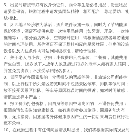
5、出发时请携带好有效身份证件、雨伞等生活必备用品，贵重物品
请妥善保管。旅游过程中请发扬团队精神，相互配合，尊老爱幼、礼
貌相让。
6、湘西地区经济较为落后，酒店硬件设施一般，同时为了节约能源
保护环境，酒店不提供免费一次性用品使用（如牙膏、牙刷、一次性
拖鞋等），部分酒店热水、空调限时使用，请根据酒店或者导游通知
的时间合理使用。所住酒店不保证悬挂相应的星级牌匾，但房间设施
设备以及入住条件均可达到同级标准，请给予理解。
7、关于老人与小孩、孕妇：小孩费用只含车位、半餐费，其他费用
产生自费。18岁以下未成年人以及超过70岁的老年人须有家人陪同，
并签免责协议；不接受孕妇报名参团。
8、景区受诸多因素影响，常需排队购票或等候，非旅游公司所能控
制，以上行程中所列景区游览时间不包括景区候车、排队等候时间；
故不接受因景区排队、等车等原因耽误时间的投诉；如对时间敏感，
请慎重选择本产品；
9、报团价为打包价格，因自身等原因中途离团的，不退任何费用；
报团前请如实告知健康状况，如有患病者参加旅游，因服务能力有
限，无法接待。因旅游者身体健康原因产生的一切后果与责任旅行社
概不承担。
10、在旅游过程中有任何问题请及时提出，我们将根据实际情况及时