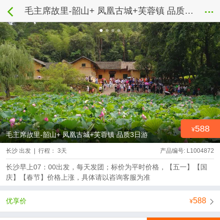
毛主席故里-韶山+ 凤凰古城+芙蓉镇 品质3日游
588
毛主席故里-韶山+ 凤凰古城+芙蓉镇 品质3日游
长沙 出发 | 行程： 3天
产品编号: L1004872
长沙早上07：00出发，每天发团；标价为平时价格，【五一】【国
庆】【春节】价格上涨，具体请以咨询客服为准
588
优享价