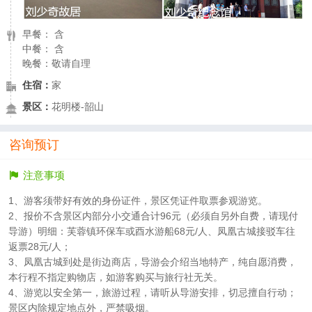
早餐： 含
中餐： 含
晚餐：敬请自理
住宿：
家
景区：
花明楼-韶山
咨询预订
注意事项
1、游客须带好有效的身份证件，景区凭证件取票参观游览。
2、报价不含景区内部分小交通合计96元（必须自另外自费，请现付
导游）明细：芙蓉镇环保车或酉水游船68元/人、凤凰古城接驳车往
返票28元/人；
3、凤凰古城到处是街边商店，导游会介绍当地特产，纯自愿消费，
本行程不指定购物店，如游客购买与旅行社无关。
4、游览以安全第一，旅游过程，请听从导游安排，切忌擅自行动；
景区内除规定地点外，严禁吸烟。