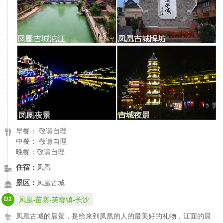
早餐： 敬请自理
中餐： 敬请自理
晚餐：敬请自理
住宿：
凤凰
景区：
凤凰古城
D2
凤凰-苗寨-芙蓉镇-长沙
凤凰古城的晨景，是给来到凤凰的人的最美好的礼物，江面的晨