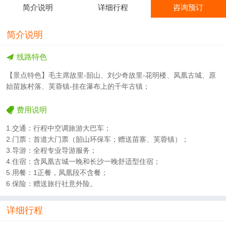
简介说明
详细行程
咨询预订
简介说明
线路特色
【景点特色】毛主席故里-韶山、刘少奇故里-花明楼、凤凰古城、原
始苗族村落、芙蓉镇-挂在瀑布上的千年古镇；
费用说明
1.交通：行程中空调旅游大巴车；
2.门票：首道大门票（韶山环保车；赠送苗寨、芙蓉镇）；
3.导游：全程专业导游服务；
4.住宿：含凤凰古城一晚和长沙一晚舒适型住宿；
5.用餐：1正餐，凤凰段不含餐；
6.保险：赠送旅行社意外险。
详细行程