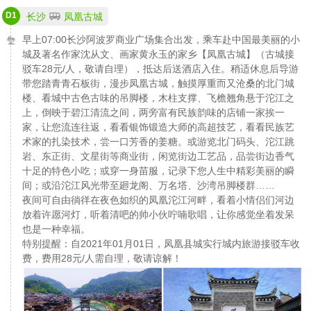
D1
长沙
凤凰古城
早上07:00长沙阿波罗商业广场集合出发，乘车赴中国最美丽的小
城及著名作家沈从文、画家黄永玉的家乡【凤凰古城】（古城接
驳车28元/人，敬请自理），抵达后送酒店入住。稍适休息后导游
带您踏青青石板街，漫步凤凰古城，触摸厚重而又沧桑的北门城
楼、看城中古色古味的吊脚楼，木柱支撑、飞檐翘角悬于沱江之
上，倒映于碧江清流之间，两旁富有民族韵味的店铺一家挨一
家，让您流连往返，看看银饰锻造大师的高超技艺，看看民族艺
术家的扎染技术，尝一口芳香的姜糖。或游览北门码头、沱江跳
岩、东正街、文星街等商业街，闲览街边工艺品，品尝街边香气
十足的特色小吃；或穿一身苗服，记录下您人生中精彩美丽的瞬
间；或沿沱江风光带至廻龙阁、万名塔、沙湾吊脚楼群……
夜间可自由徜徉在夜色如织的凤凰沱江河畔，看着小情侣们河边
放着许愿河灯，听着清吧的帅小伙咛喃歌唱，让你感觉坐着发呆
也是一种幸福。
特别提醒：自2021年01月01日，凤凰县城实行城内旅游接驳车收
费，费用28元/人需自理，敬请谅解！