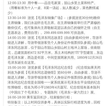
12:00-13:30 用中餐——品尝毛家菜，韶山乡里土菜和特产。
（用餐标准为十人一桌、8菜一汤起，如人数减少，菜色酌情减
少）
13:30-14:00 游览【毛泽东铜像广场】-（参观游览30分钟)瞻仰
主席铜像，我们永远怀念毛主席。在主席铜像前举行庄严肃穆的
瞻仰仪式，也可集体向主席敬献花篮以表自己的缅怀之情（自主
意愿表达，费用自理）。299.499.699.999.可供选择。
14:00-15:00 游览【毛泽东同志故居】(自由参观40分钟，导游不
能进入讲解，导游带领游客凭个人身份证件领票排队参观)-韶山毛
泽东同志故居，位于韶山市韶山乡韶山村土地冲上屋场，坐南朝
北，总建筑面积472.92平方米。系土木结构的“凹”字型建筑，东边
是毛泽东家，西边是邻居，中间堂屋两家共用。1893年12月26日
毛泽东诞生在这里。
15:00-16:00 游览参观【毛泽东同志纪念馆】（纪念馆如果关闭
则改为参观【毛泽东同志遗物馆】览60分钟，自由参观，导游不
能进入讲解，导游带领游客凭个人身份证件领票排队参观) 韶山毛
泽东同志纪念馆是全国唯一一家系统展示毛泽东生平业绩的纪念
性博物馆，馆名为邓小平1983年4月题写。纪念馆现有基本陈列
《中国出了个毛泽东》、专题陈列《毛泽东一家六烈士》展。
16:00-18:00 乘车返回长沙，结束愉快行程；
特别备注：以上时间仅供参考，具体以实际行程进度为准，回程