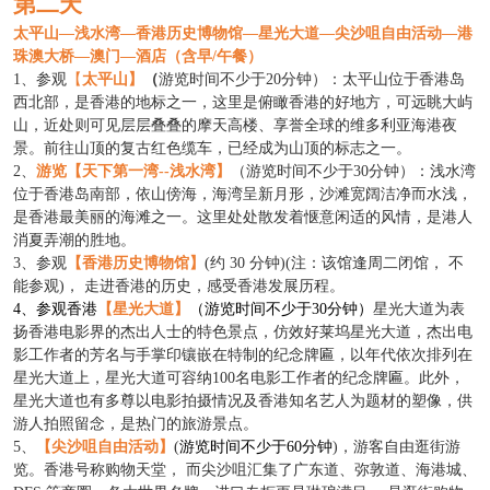
第二天
太平山
—浅水湾—香港历史博物馆—星光大道—尖沙咀自由活动—港
珠澳大桥—澳门—酒店（含早/午餐）
1
、参观
【
太平山
】
（
游览时间不少于
20分钟）：太平山位于香港岛
西北部，是香港的地标之一，这里是俯瞰香港的好地方，可远眺大屿
山，近处则可见层层叠叠的摩天高楼、享誉全球的维多利亚海港夜
景。前往山顶的复古红色缆车，已经成为山顶的标志之一。
2
、
游览【天下第一湾
--浅水湾】
（游览时间不少于
30分钟）：浅水湾
位于香港岛南部，依山傍海，海湾呈新月形，沙滩宽阔洁净而水浅，
是香港最美丽的海滩之一。这里处处散发着惬意闲适的风情，是港人
消夏弄潮的胜地。
3、参观
【
香港历史博物馆
】
(约 30 分钟)(注：该馆逢周二闭馆， 不
能参观)， 走进香港的历史，感受香港发展历程。
4、
参观香港
【星光大道】
（游览时间不少于
30
分钟）
星光大道为表
扬香港电影界的杰出人士的特色景点，
仿效
好莱坞星光大道
，杰出电
影工作者的芳名与手掌印镶嵌在特制的纪念牌匾，以年代依
次排列在
星光大道上，星光大道可容纳
100名电影工作者的纪念牌匾。此外，
星光大道也有多尊以电影拍摄情况及香港知名艺人为题材的塑像，供
游人拍照留念，是热门的旅游景点。
5、
【
尖沙咀自由活动
】
(
游览时间不少于
60
分钟
)，游客自由逛街游
览。香港号称购物天堂， 而尖沙咀汇集了广东道、弥敦道、海港城、