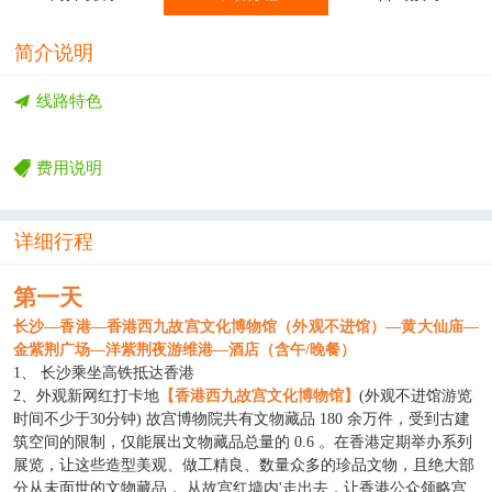
简介说明
线路特色
费用说明
详细行程
第一天
长沙
—香港—香港西九故宫文化博物馆（外观不进馆）—黄大仙庙—
金紫荆广场—洋紫荆夜游维港—酒店（含午/晚餐）
1、 长沙乘坐高铁抵达香港
2、外观新网红打卡地
【
香港西九故宫文化博物馆
】
(外观不进馆
游览
时间不少于
30分钟
) 故宫博物院共有文物藏品 180 余万件，受到古建
筑空间的限制，仅能展出文物藏品总量的 0.6 。在香港定期举办系列
展览，让这些造型美观、做工精良、数量众多的珍品文物，且绝大部
分从未面世的文物藏品， 从故宫红墙内'走出去，让香港公众领略宫