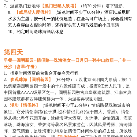
7
、游览澳门新地标
【澳门巴黎人铁塔】
（约
20 分钟）塔下留影。
8
、
【威尼斯人度假村】
（游览时间不少于
60分钟）酒店以威尼斯
水乡为主题，按一比一的比例建造，在圣马可广场上，你会看到有
艺人身穿白衣假扮雕塑，还有街头艺人和马戏团的
小丑表演
10
、约定时间送
珠海
酒店休息
第
四
天
早餐
—圆明新园--情侣路
—
珠海渔女
—日月贝—
孙中山故居
—
广州
—
长沙（含早/午餐）
1、指定时间
酒店前台集合开始今天行程
2、
参观珠海【圆明新园】
（
60分钟）：
以北京圆明园为原稿，按
1:1
比例精选圆明园四十景中的十八景修建而成，投资6亿元人民币，是
中国首批AAAA级景区之一。圆明新园融古典皇家建筑群、江南古典
园林建筑群和西洋建筑群为一体，为游客再现圆明园。
3、
漫步【情侣路】
（游览时间不少于
25分钟）
情侣路是珠海城市的
象征。它分情侣南路
(位于
拱北
)和情侣北路(位于吉大、香洲)。情侣
路从拱北粤华花园开始，途经海湾大酒店、九洲港、金怡酒店、海滨
泳场、珠海渔女、香炉湾等著名风景旅游点，因其风景秀丽、海涛阵
阵、空气清新，是珠海市民特别是情侣们休闲散步的好去处，所以珠