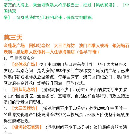
茫茫的大海上，
乘坐港珠澳大
桥穿梭巴士，经过【风帆双塔】、【中
国结双
塔】，切身感受世纪工程的宏伟，保你大饱眼福。
第
三
天
金莲花广场
—
回归纪念馆
—大三巴牌坊—澳门巴黎人铁塔
—
银河钻石
表演
—威尼斯人度假村—入住
珠海
酒店（含早
/午餐）
1、
早晨
酒店集合
2
、
【金莲花广场】
位于
中国澳门
新口岸高美士街、毕仕达大马路及
友谊大马路
之间，是为庆祝
1999年澳门主权移交而建设的广场，已成
为澳门著名地标及旅游景点。每年
国庆
节、
澳门回归纪念日
，澳门特
区政府在金莲花广场举行升国旗、区旗仪式。
3
、
【回归纪念馆】
（游览时间不少于
25分钟）里面的展览厅主要展
示由中国国务院、全国各省、直辖市、自治区和香港特别行政区赠送
澳门的珍贵回归贺礼。
4
、
【大三巴牌坊】
（游览时间不少于
20分钟）作为2005年中国唯一
的世界文化遗产到处充满着浓郁的宗教气氛，68级石阶使整个建筑显
得更巍峨壮观。
5
、
【银河钻石表演】
（游览时间不少于
15分钟）澳门最经典的表演
之一；