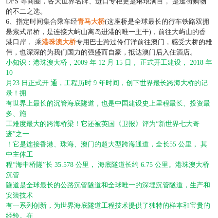
DFS 等商圈，各大世界名牌、进口专柜更是琳琅满目， 是逛街购物
的不二之选。
6、指定时间集合乘车经
青马大桥
(这座桥是全球最长的行车铁路双拥
悬索式吊桥，是连接大屿山离岛进港的唯一主干)，前往大屿山的香
港口岸， 乘
港珠澳大桥
专用巴士
跨过伶仃洋前往澳门，感受大桥的雄
伟，也深深的为我们国力的强盛而自豪，抵达澳门后入住酒店。
小知识：港珠澳大桥，
2009 年 12 月 15 日， 正式开工建设， 2018 年
10
月
23 日正式开 通，工程历时 9 年时间，创下世界最长跨海大桥的记
录！拥
有世界上最长的沉管海底隧道，
也是中国建设史上里程最长、投资最
多、施
工难度最大的跨海桥梁！它还被英国《卫报》评
为
“新世界七大奇
迹”之一
！它是连接香港、珠海、澳门的超大型跨海通道，全长
55 公里， 其
中主体工
程
“海中桥隧”长 35.578 公里， 海底隧道长约 6.75 公里。港珠澳大桥
沉管
隧
道是全球最长的公路沉管隧道和全球唯一的深埋沉管隧道，生产和
安装技术
有一系列创新，
为世界海底隧道工程技术提供了独特的样本和宝贵的
经验。在