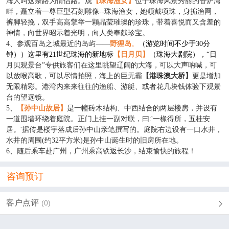
海人叫这条路为情侣路。
观
【珠海渔女】
位于珠海风景秀丽的香炉湾
畔，矗立着一尊巨型石刻雕像
--珠海渔女，她领戴项珠，身掮渔网，
裤脚轻挽，双手高高擎举一颗晶莹璀璨的珍珠，带着喜悦而又含羞的
神情，向世界昭示着光明，向人类奉献珍宝。
4、参观百岛之城最近的岛屿——
野狸岛
。
（游览时间不少于
30分
钟））这里有21世纪珠海的新地标
【日月贝】
（珠海大剧院），
“日
月贝观景台
”专供旅客们在这里眺望辽阔的大海，可以大声呐喊，可
以放喉高歌，可以尽情拍照，海上的巨无霸
【港珠澳大桥】
更是增加
无限精彩。港湾内来来往往的渔船、游艇、或者花几块钱体验下观景
台的望远镜。
5、
【
孙中山故居
】
是一幢砖木结构、中西结合的两层楼房，并设有
一道围墙环绕着庭院。正门上挂一副对联，曰
:'一椽得所，五桂安
居。'据传是楼宇落成后孙中山亲笔撰写的。庭院右边设有一口水井，
水井的周围(约32平方米)是孙中山诞生时的旧房所在地。
6
、随后乘车赴广州，广州乘高铁返长沙，结束愉快的旅程！
咨询预订
客户点评
(0)