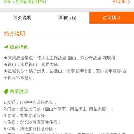
1038
D等（含四钻酒店住宿）
简介说明
详细行程
咨询预订
简介说明
线路特色
★来湘必游景点：伟人毛主席故里-韶山、刘少奇故里-花明楼。
★衡山：南岳衡山、南岳大庙。
★星城长沙：橘子洲头、岳麓山、湖南省博物馆，安排百年老店-坡
子街火宫殿总店。
费用说明
1.交通：行程中空调旅游车；
2.门票：首道大门票（韶山环保车、南岳衡山+南岳大庙）；
3.导游：专业导游服务；
4.住宿：含长沙市区两晚住宿；
5.保险：赠送旅行社意外险；