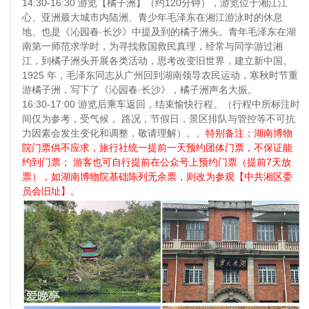
14:30-16:30 游览【橘子洲】（约120分钟），游览位于湘江江
心、亚洲最大城市内陆洲、青少年毛泽东在湘江游泳时的休息
地、也是《沁园春·长沙》中提及到的橘子洲头。青年毛泽东在湖
南第一师范求学时，为寻找救国救民真理，经常与同学游过湘
江，到橘子洲头开展各类活动，思考改变旧世界，建立新中国。
1925 年，毛泽东同志从广州回到湖南领导农民运动，寒秋时节重
游橘子洲，写下了《沁园春·长沙》，橘子洲声名大振。
16:30-17:00 游览后乘车返回，结束愉快行程。（行程中所标注时
间仅为参考，受气候， 路况，节假日，景区排队与管控等不可抗
力因素会发生变化和调整，敬请理解）。。
特别备注：湖南博物
院门票供不应求，旅行社统一提前一天预约团体门票，不保证能
约到门票； 游客也可自行提前在公众号上预约门票（提前7天放
票），如湖南博物院基础陈列无余票，则改为参观【中共湘区委
员会旧址】。