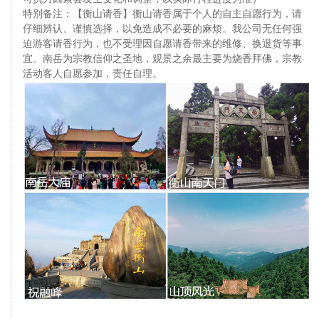
特别备注：【衡山请香】衡山请香属于个人的自主自愿行为，请
仔细辨认、谨慎选择，以免造成不必要的麻烦。我公司无任何强
迫游客请香行为，也不受理因自愿请香带来的维修、换退货等事
宜。南岳为宗教信仰之圣地，观景之余最主要为烧香拜佛，宗教
活动客人自愿参加，责任自理。