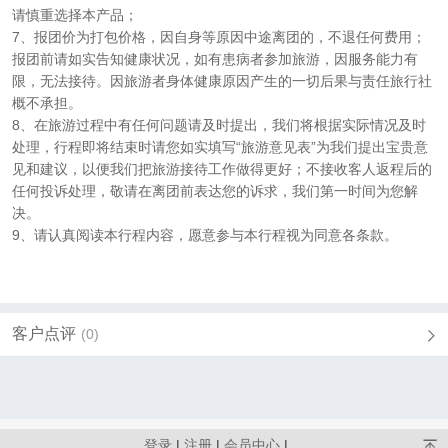
请慎重选择本产品；
7、报团价为打包价格，因自身等原因中途离团的，不退任何费用；
报团前请如实告知健康状况，如有患病者参加旅游，因服务能力有
限，无法接待。因旅游者身体健康原因产生的一切后果与责任旅行社
概不承担。
8、在旅游过程中有任何问题请及时提出，我们将根据实际情况及时
处理，行程即将结束时请您如实填写“旅游意见表”为我们提出宝贵意
见和建议，以便我们把旅游接待工作做得更好；不接收客人返程后的
任何投诉处理，敬请在离团前表达您的诉求，我们第一时间为您解
决。
9、请认真阅读本行程内容，愿意参与本行程视为同意各条款。
客户点评
(0)
登录
|
注册
|
会员中心
|