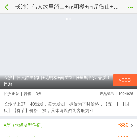
长沙】伟人故里韶山+花明楼+南岳衡山+星城长沙 品质3日游
长沙】伟人故里韶山+花明楼+南岳衡山+星城长沙 品质3
880
日游
长沙 出发 | 行程： 3天
产品编号: L1004926
长沙早上07：40出发，每天发团；标价为平时价格，【五一】【国
庆】【春节】价格上涨，具体请以咨询客服为准
880
A等（含经济型住宿）