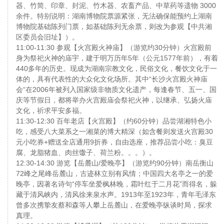
器、竹简、印章、封泥、竹木器、农畜产品、中草药等遗物 3000
余件。特别说明：湖南博物院票源紧张，无法确保能预约上湖南
博物院基础陈列门票，如基础陈列无余票，则改为参观【中共湘
区委员会旧址】）。
11:00-11:30 参观【火宫殿火神庙】（游览约30分钟）火宫殿前
身为祭祀火神的庙宇，建于明万历年5年（公元1577年前），有着
440多年的历史。现成为湖南宗教文化，民俗文化，餐饮文化于一
体的，具有代表性的大众化文化场所。其中“长沙火宫殿火神庙
会“在2006年被列入国家级非物质文化遗产，每逢春节、五一、国
庆等节假日，都将举办火宫殿庙会祭祀火神，以继承、弘扬火庙
文化，祈求平安多福。
11:30-12:30 百年老店【火宫殿】（约60分钟）品尝湖湘特色小
吃，感受八大菜系之一湘菜的博大精深（如含餐则发送火宫殿30
元小吃券+赠送全店通用9折券，自由选座，推荐品尝小吃：臭豆
腐、龙脂猪血、肉丝馓子、荷兰粉。。。）。
12:30-14:30 游览【岳麓山/爱晚亭】（游览约90分钟）南岳衡山
72峰之尾峰岳麓山，古迹林立别有风情；中国四大名亭之一的爱
晚亭，因著名诗句“停车坐爱枫林晚，霜叶红于二月花”而得名，躲
藏于清风峡内，清风徐来泉水声。1913年至1923年，青年毛泽东
曾多次携挚友蔡和森等人攀上岳麓山，在爱晚亭纵谈时局，探求
真理。