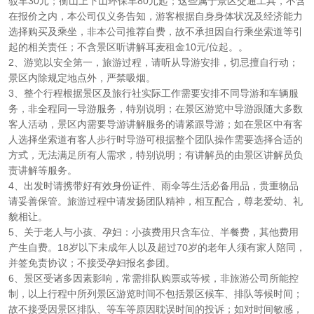
驳车30元；衡山上下山环保车80元起；这些属于景区交通工具，不含
在报价之内，本公司仅义务告知，游客根据自身身体状况及经济能力
选择购买及乘坐，非本公司推荐自费，故不承担因自行乘坐索道等引
起的相关责任；不含景区听讲解耳麦租金10元/位起。。
2、游览以安全第一，旅游过程，请听从导游安排，切忌擅自行动；
景区内除规定地点外，严禁吸烟。
3、整个行程根据景区及旅行社实际工作需要安排不同导游和车辆服
务，非全程同一导游服务，特别说明；在景区游览中导游跟随大多数
客人活动，景区内需要导游讲解服务的请紧跟导游；如在景区中有客
人选择坐索道有客人步行时导游可根据整个团队操作需要选择合适的
方式，无法满足所有人需求，特别说明；有讲解员的由景区讲解员负
责讲解等服务。
4、出发时请携带好有效身份证件、雨伞等生活必备用品，贵重物品
请妥善保管。旅游过程中请发扬团队精神，相互配合，尊老爱幼、礼
貌相让。
5、关于老人与小孩、孕妇：小孩费用只含车位、半餐费，其他费用
产生自费。18岁以下未成年人以及超过70岁的老年人须有家人陪同，
并签免责协议；不接受孕妇报名参团。
6、景区受诸多因素影响，常需排队购票或等候，非旅游公司所能控
制，以上行程中所列景区游览时间不包括景区候车、排队等候时间；
故不接受因景区排队、等车等原因耽误时间的投诉；如对时间敏感，