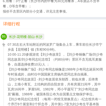
6.用餐：3个正餐（长沙市内的中餐为30元用餐券，A等酒店不含早
餐，D等含早餐）；
报价不含景区内部分小交通，详见注意事项。
详细行程
D1
长沙-花明楼-韶山-长沙
07:30左右火车站附近的阿波罗广场集合上车，乘车前往长沙市宁
乡县【花明楼】镇 (车程90分钟)。
10:00-11:20参观游览【刘少奇故里】，【刘少奇铜像广场/刘少奇
同志故居/刘少奇同志纪念馆】（约80分钟）景区不含无线耳麦服
务，自愿选择收费10元/人 ；
【刘少奇铜像广场】-刘少奇同志铜像是1988年少奇同志诞辰90周
年时落成的，由时任中国国家主席杨尚昆同志亲自揭幕。
【刘少奇同志故居】-刘少奇故居坐东朝西，前临水塘，后倚青
山，土墙小青瓦、土结构的四合院农舍，共有房屋21间半，其中
瓦房16间半，茅屋5间。1982年，邓小平题写了“刘少奇同志故
居”匾额。1988年，被国务院公布为全国重点文物保护单位。
【刘少奇同志纪念馆】（每周一闭馆无替换景点）-纪念馆共有一
个序厅8个展室和2个怀念亭，其中第1-7室为刘少奇生平基本陈