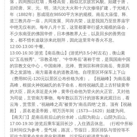
落，四周围以红墙，角楼高耸，颇似北京故宫风貌。始建于唐，
后经唐、宋、元、明、清六次大火和十六次修缮扩建，于光绪八
年（1882年）形成现在98500平方米的规模。南岳大庙儒、释、
道三教共存一庙，共同发展、同存共荣，这是我国乃至世界庙宇
中绝无仅有的。每年八月十五，这里都要举行盛大规模的庙会，
不少东南亚的佛国华侨，日本佛教界人士，以及回乡的善男信
女，都不惜长途跋涉来此朝拜，因此这里常年香火不息。
12:00-13:00 中餐。
13:00-16:30 游览【南岳衡山】(游览约3.5小时左右)，衡山素
以“五岳独秀”、“宗教圣地”、“中华寿岳”著称于世，是我国南中国
的宗教文化中心，中国南禅、北禅、曹洞宗和禅宗南岳、青原两
系之发源地，南方最著名的道教圣地。自理景区环保车上下山
（费用80元-120元以景区公布价格为准）。【祝融峰】为南岳最
高峰，根据火神祝融氏的名字命名，相传祝融氏是上古轩辕黄帝
的大臣，跟火亲近是火神，黄帝任命他为管火的火正官。又封他
为司徒，主管南方事物。每年数以百万计的游客来此观日出，看
云海，赏雪景，“祝融峰之高”被誉为“南岳四绝”之首。顶有【祝融
殿】，原名老圣帝殿，明万历年间（1573—1620）始建为祠。
【南天门】是南岳前后山的分水岭，山阳为前山，山阴为后山。
17:00-19:30 游览后乘车返回长沙，入住酒店休息。（行程中所标
注时间仅为参考，受气候，路况，节假日，景区排队与管控等不
可抗力因素会发生变化和调整，以实际行程进度为准）