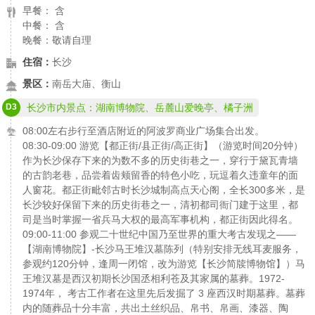
早餐： 含
中餐： 含
晚餐：敬请自理
住宿：
长沙
景区：
南岳大庙、衡山
D3
长沙市内景点：湖南博物院、岳麓山爱晚亭、橘子洲
08:00左右步行至酒店附近的阿波罗商业广场集合出发。
08:30-09:00 游览【都正街/县正街/高正街】（游览时间20分钟）
作为长沙保存下来的为数不多的历史街巷之一，穿行于黛瓦青墙
的古韵老巷，品尝着齿颊留香的特色小吃，玩逗着久违童年的面
人窗花。都正街毗邻古时长沙城制高点天心阁，全长300多米，是
长沙较好保留下来的历史街巷之一，清初都司衙门建于这里，都
司是当时掌握一省兵马大权的最高军事机构，都正街因此得名。
09:00-11:00 参观二十世纪中国乃至世界的重大考古发现之——
【湖南博物院】-长沙马王堆汉墓陈列（特别安排无线耳麦服务，
参观约120分钟，逢周一闭馆，改为游览【长沙简牍博物馆】）马
王堆汉墓是西汉初期长沙国丞相利苍及其家属的墓葬。1972-
1974年， 考古工作者在这里先后发掘了 3 座西汉时期墓葬。墓葬
内的随葬品十分丰富，共出土丝织品、帛书、帛画、漆器、陶