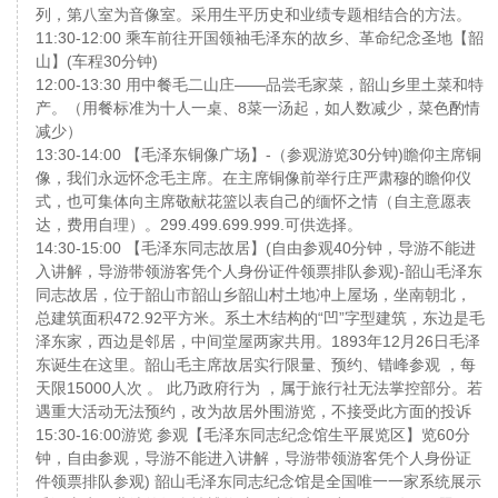
列，第八室为音像室。采用生平历史和业绩专题相结合的方法。
11:30-12:00 乘车前往开国领袖毛泽东的故乡、革命纪念圣地【韶
山】(车程30分钟)
12:00-13:30 用中餐毛二山庄——品尝毛家菜，韶山乡里土菜和特
产。（用餐标准为十人一桌、8菜一汤起，如人数减少，菜色酌情
减少）
13:30-14:00 【毛泽东铜像广场】-（参观游览30分钟)瞻仰主席铜
像，我们永远怀念毛主席。在主席铜像前举行庄严肃穆的瞻仰仪
式，也可集体向主席敬献花篮以表自己的缅怀之情（自主意愿表
达，费用自理）。299.499.699.999.可供选择。
14:30-15:00 【毛泽东同志故居】(自由参观40分钟，导游不能进
入讲解，导游带领游客凭个人身份证件领票排队参观)-韶山毛泽东
同志故居，位于韶山市韶山乡韶山村土地冲上屋场，坐南朝北，
总建筑面积472.92平方米。系土木结构的“凹”字型建筑，东边是毛
泽东家，西边是邻居，中间堂屋两家共用。1893年12月26日毛泽
东诞生在这里。韶山毛主席故居实行限量、预约、错峰参观 ，每
天限15000人次 。 此乃政府行为 ，属于旅行社无法掌控部分。若
遇重大活动无法预约，改为故居外围游览，不接受此方面的投诉
15:30-16:00游览 参观【毛泽东同志纪念馆生平展览区】览60分
钟，自由参观，导游不能进入讲解，导游带领游客凭个人身份证
件领票排队参观) 韶山毛泽东同志纪念馆是全国唯一一家系统展示