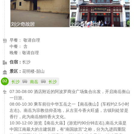
早餐： 敬请自理
中餐： 含
晚餐：敬请自理
住宿：
长沙
景区：
花明楼-韶山
D2
长沙
南岳
长沙
07:30-08:00 酒店附近的阿波罗商业广场集合出发，开启南岳衡山
一日游。
08:00-10:30 乘车前往中华五岳之一【南岳衡山】(车程约2.5小时
左右)。南岳为宗教信仰圣地，从古至今香火旺盛，古镇到处皆是
香行，此为南岳独特香火文化。
10:30-12:00 游览【南岳大庙】(游览约90分钟左右),南岳大庙是
中国江南最大的古建筑群，有“南国故宫”之称，分为九进四重院