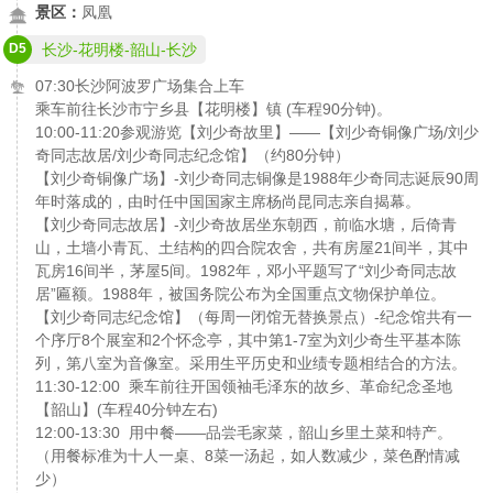
景区：
凤凰
D5
长沙-花明楼-韶山-长沙
07:30长沙阿波罗广场集合上车
乘车前往长沙市宁乡县【花明楼】镇 (车程90分钟)。
10:00-11:20参观游览【刘少奇故里】——【刘少奇铜像广场/刘少
奇同志故居/刘少奇同志纪念馆】（约80分钟）
【刘少奇铜像广场】-刘少奇同志铜像是1988年少奇同志诞辰90周
年时落成的，由时任中国国家主席杨尚昆同志亲自揭幕。
【刘少奇同志故居】-刘少奇故居坐东朝西，前临水塘，后倚青
山，土墙小青瓦、土结构的四合院农舍，共有房屋21间半，其中
瓦房16间半，茅屋5间。1982年，邓小平题写了“刘少奇同志故
居”匾额。1988年，被国务院公布为全国重点文物保护单位。
【刘少奇同志纪念馆】（每周一闭馆无替换景点）-纪念馆共有一
个序厅8个展室和2个怀念亭，其中第1-7室为刘少奇生平基本陈
列，第八室为音像室。采用生平历史和业绩专题相结合的方法。
11:30-12:00 乘车前往开国领袖毛泽东的故乡、革命纪念圣地
【韶山】(车程40分钟左右)
12:00-13:30 用中餐——品尝毛家菜，韶山乡里土菜和特产。
（用餐标准为十人一桌、8菜一汤起，如人数减少，菜色酌情减
少）