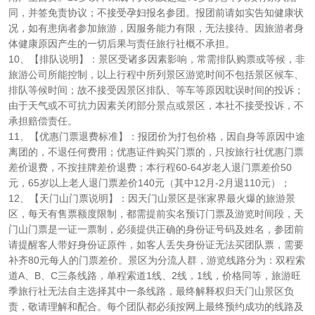
同，并签免责协议；不接受孕妇报名参团。报团前请如实告知健康状
况，如有患病者参加旅游，因服务能力有限，无法接待。因旅游者身
体健康原因产生的一切后果与责任旅行社概不承担。
10、【排队说明】：景区受诸多因素影响，常需排队购票或等候，非
旅游公司所能控制，以上行程中所列景区游览时间不包括景区候车、
排队等候时间；故不接受因景区排队、等车等原因耽误时间的投诉；
由于天气或不可抗力因素关闭部分景点或景区，本社不接受投诉，不
承担赔偿责任。
11、【优惠门票退费标准】：报团价为打包价格，因自身等原因中途
离团的，不退任何费用；优惠证件购买门票的，只按旅行社优惠门票
差价退费，不按挂牌差价退费；本行程60-64岁老人退门票差价50
元，65岁以上老人退门票差价140元（其中12月-2月退110元）；
12、【天门山门票说明】：因天门山景区是张家界最火爆的旅游景
区，每天有售票额度限制，都需提前实名预订门票及游览时间段，天
门山门票是一证一票制，必须提供正确的身份证号码及姓名，参团前
请提醒客人带好身份证原件，如客人丢失身份证无法买团队票，需要
补齐80元每人的门票差价。景区为分流人群，游览线路分为：双程索
道A、B、C三条线路，单程索道1线、2线，1线，价格同等，旅游旺
季旅行社无法自主选择其中一条线路，最终解释权归天门山景区负
责，敬请理解和配合。每个团队都必须按网上最终预约成功的线路及