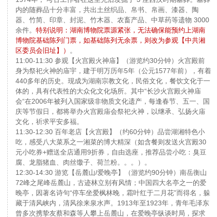
内的随葬品十分丰富，共出土丝织品、帛书、帛画、漆器、陶
器、竹简、印章、封泥、竹木器、农畜产品、中草药等遗物 3000
余件。
特别说明：湖南博物院票源紧张，无法确保能预约上湖南
博物院基础陈列门票，如基础陈列无余票，则改为参观【中共湘
区委员会旧址】）
。
11:00-11:30 参观【火宫殿火神庙】（游览约30分钟）火宫殿前
身为祭祀火神的庙宇，建于明万历年5年（公元1577年前），有着
440多年的历史。现成为湖南宗教文化，民俗文化，餐饮文化于一
体的，具有代表性的大众化文化场所。其中“长沙火宫殿火神庙
会“在2006年被列入国家级非物质文化遗产，每逢春节、五一、国
庆等节假日，都将举办火宫殿庙会祭祀火神，以继承、弘扬火庙
文化，祈求平安多福。
11:30-12:30 百年老店【火宫殿】（约60分钟）品尝湖湘特色小
吃，感受八大菜系之一湘菜的博大精深（如含餐则发送火宫殿30
元小吃券+赠送全店通用9折券，自由选座，推荐品尝小吃：臭豆
腐、龙脂猪血、肉丝馓子、荷兰粉。。。）。
12:30-14:30 游览【岳麓山/爱晚亭】（游览约90分钟）南岳衡山
72峰之尾峰岳麓山，古迹林立别有风情；中国四大名亭之一的爱
晚亭，因著名诗句“停车坐爱枫林晚，霜叶红于二月花”而得名，躲
藏于清风峡内，清风徐来泉水声。1913年至1923年，青年毛泽东
曾多次携挚友蔡和森等人攀上岳麓山，在爱晚亭纵谈时局，探求