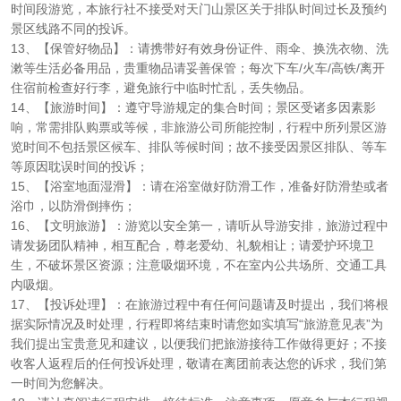
时间段游览，本旅行社不接受对天门山景区关于排队时间过长及预约
景区线路不同的投诉。
13、【保管好物品】：请携带好有效身份证件、雨伞、换洗衣物、洗
漱等生活必备用品，贵重物品请妥善保管；每次下车/火车/高铁/离开
住宿前检查好行李，避免旅行中临时忙乱，丢失物品。
14、【旅游时间】：遵守导游规定的集合时间；景区受诸多因素影
响，常需排队购票或等候，非旅游公司所能控制，行程中所列景区游
览时间不包括景区候车、排队等候时间；故不接受因景区排队、等车
等原因耽误时间的投诉；
15、【浴室地面湿滑】：请在浴室做好防滑工作，准备好防滑垫或者
浴巾，以防滑倒摔伤；
16、【文明旅游】：游览以安全第一，请听从导游安排，旅游过程中
请发扬团队精神，相互配合，尊老爱幼、礼貌相让；请爱护环境卫
生，不破坏景区资源；注意吸烟环境，不在室内公共场所、交通工具
内吸烟。
17、【投诉处理】：在旅游过程中有任何问题请及时提出，我们将根
据实际情况及时处理，行程即将结束时请您如实填写“旅游意见表”为
我们提出宝贵意见和建议，以便我们把旅游接待工作做得更好；不接
收客人返程后的任何投诉处理，敬请在离团前表达您的诉求，我们第
一时间为您解决。