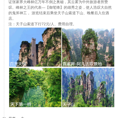
证张家界大峰林亿万年不倒之奥秘，其云雾为中外旅游者所赞
叹。峰林之王的代表—【御笔锋】的雄秀之姿，使人浩叹大自然
的鬼斧神工， 游览结束后乘坐天子山索道下山、晚餐后入住酒
店。
注：天子山索道下行72元/人、费用自理。