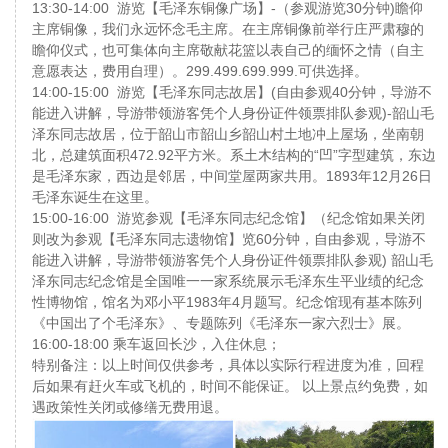
13:30-14:00 游览【毛泽东铜像广场】-（参观游览30分钟)瞻仰
主席铜像，我们永远怀念毛主席。在主席铜像前举行庄严肃穆的
瞻仰仪式，也可集体向主席敬献花篮以表自己的缅怀之情（自主
意愿表达，费用自理）。299.499.699.999.可供选择。
14:00-15:00 游览【毛泽东同志故居】(自由参观40分钟，导游不
能进入讲解，导游带领游客凭个人身份证件领票排队参观)-韶山毛
泽东同志故居，位于韶山市韶山乡韶山村土地冲上屋场，坐南朝
北，总建筑面积472.92平方米。系土木结构的“凹”字型建筑，东边
是毛泽东家，西边是邻居，中间堂屋两家共用。1893年12月26日
毛泽东诞生在这里。
15:00-16:00 游览参观【毛泽东同志纪念馆】（纪念馆如果关闭
则改为参观【毛泽东同志遗物馆】览60分钟，自由参观，导游不
能进入讲解，导游带领游客凭个人身份证件领票排队参观) 韶山毛
泽东同志纪念馆是全国唯一一家系统展示毛泽东生平业绩的纪念
性博物馆，馆名为邓小平1983年4月题写。纪念馆现有基本陈列
《中国出了个毛泽东》、专题陈列《毛泽东一家六烈士》展。
16:00-18:00 乘车返回长沙，入住休息；
特别备注：以上时间仅供参考，具体以实际行程进度为准，回程
后如果有赶火车或飞机的，时间不能保证。 以上景点约免费，如
遇政策性关闭或修缮无费用退。