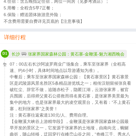
4.住宿：含五晚指定住宿，两位一间房（见参考酒店）；
5.用餐：全程含5早7正餐；
6.保险：赠送团体旅游意外险；
不含费用需要自费详见页底的【注意事项】
详细行程
D1
长沙
张家界国家森林公园：黄石寨-金鞭溪-魅力湘西晚会
07：00左右长沙阿波罗商业广场集合，乘车至张家界（全程高
速、约4小时，具体时间地点以导游通知为准）。
中餐后；乘车至张家界国家森林公园：【黄石寨景区】黄石寨景
区是武陵源风景名胜区5条精品游览线之一；相传汉朝留候张良看
破红尘、辞官不做，追随赤松子，隐匿江湖，云游张家界，被官
兵围困，后得师父黄石公搭救而得名黄石寨，是张家界美景最为
集中的地方，也是张家界最大的凌空观景台，又有着：“不上黄石
寨，枉到张家界”之美誉！
注：黄石寨往返索道130元/人、费用自理。
【金鞭溪大峡谷上游精华段】，金鞭溪是张家界国家森林公园最
早开发的景区之一，它发源于张家界的土地垭，由南向北，蜿蜒
曲折，随山转移，迂回穿行在峰峦山谷之间，“奇峰三千、秀水八