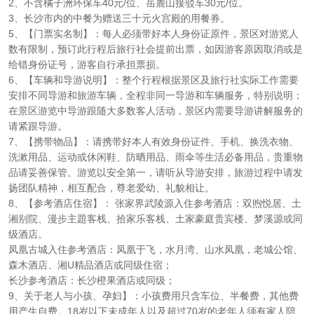
2、不含橘子洲环保车40元/位、岳麓山接驳车30元/位。
3、长沙市内的中餐为赠送三十元火宫殿的用餐券。
5、【门票实名制】：每人必须带好本人身份证原件，景区对游览人
数有限制，预订此行程后旅行社会提前出票，如因游客原因取消或是
给错身份证号，游客自行承担票损。
6、【车辆和导游说明】：整个行程根据景区及旅行社实际工作需要
安排不同导游和旅游车辆，全程非同一导游和车辆服务，特别说明；
在景区游览中导游跟随大多数客人活动，景区内需要导游讲解服务的
请紧跟导游。
7、【携带物品】：请携带好本人有效身份证件、手机、换洗衣物、
洗漱用品、运动或休闲鞋、防晒用品、雨伞等生活必备用品，贵重物
品请妥善保管。游览以安全第一，请听从导游安排，旅游过程中请发
扬团队精神，相互配合，尊老爱幼、礼貌相让。
8、【参考酒店住宿】： 张家界武陵源入住参考酒店：双煦悦居、土
湘别院、漫步主題客栈、拾家乐客栈、土家豪庭贵宾楼、梦溪源或同
级酒店。
凤凰古城入住参考酒店：凤凰于飞，水月湾、山水凤凰，老城公馆、
森木酒店、湘U精品酒店或同级住宿；
长沙参考酒店：长沙橙果酒店或同级；
9、关于老人与小孩、孕妇】：小孩费用只含车位、半餐费，其他费
用产生自费。18岁以下未成年人以及超过70岁的老年人须有家人陪