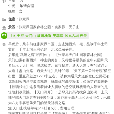
早餐： 含
中餐： 敬请自理
晚餐：含
住宿：
张家界
景区：
张家界国家森林公园：袁家界、天子山
D3
土司王府-天门山-玻璃栈道-芙蓉镇-凤凰古城 夜景
早餐后，乘车前往张家界市区，走进湘西第一宅，品读千年土司
文化！千年土司王府始建于北宋仁宗盛世。
后车赴“武陵之魂”湘西神山 —【张家界天门山国家森林公园】，
天门山素有湘西第一神山的美誉，又称世界最美的空中花园和天
界仙境：天门洞、玻璃栈道、鬼谷栈道、通天大道；有号称通天
大道【盘山公路、通天大道】共计99弯，“天下第一公路奇观”横空
出世，垂直高差达1279米左右。 被称为通天大道的盘山公路还有
惊险刺激的悬空玻璃栈道，挑战你的高空极限，必须穿鞋套体验
【玻璃栈道】这条看着就让人腿软的悬空玻璃栈道给人带来的是
惊险刺激震撼。【天门洞开】：是罕见的高海拔穿山溶洞，上天
梯登临天门洞共有999级台阶，象征着至高无上和天长地久，已成
为八方来客朝圣天门的登天祈福之路。
注:天门山扶梯单程64+鞋套5元，费用自理.
乘车前往抖音网红打卡景点【芙蓉镇】，芙蓉镇素有“楚蜀通津”之