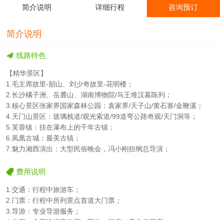
简介说明
详细行程
咨询预订
简介说明
线路特色
【精华景区】
1.毛主席故里-韶山、刘少奇故里-花明楼；
2.长沙橘子洲、岳麓山、湖南博物院/马王堆汉墓陈列；
3.核心景区张家界国家森林公园：袁家界/天子山/黄石寨/金鞭溪；
4.天门山景区：玻璃栈道/观光索道/99道弯公路奇观/天门洞等；
5.芙蓉镇：挂在瀑布上的千年古镇；
6.凤凰古城：最美古镇；
7.魅力湘西演出：大型民俗晚会，冯小刚担纲总导演；
费用说明
1.交通：行程中旅游车；
2.门票：行程中所列景点首道大门票；
3.导游：专业导游服务；