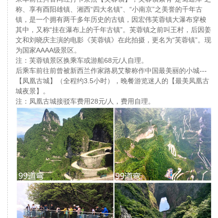
称、享有酉阳雄镇、湘西“四大名镇”、“小南京”之美誉的千年古
镇，是一个拥有两千多年历史的古镇，因宏伟芙蓉镇大瀑布穿梭
其中，又称“挂在瀑布上的千年古镇”。芙蓉镇之前叫王村，后因姜
文和刘晓庆主演的电影《芙蓉镇》在此拍摄，更名为“芙蓉镇”。现
为国家AAAA级景区。
注：芙蓉镇景区换乘车或游船68元/人自理。
后乘车前往前曾被新西兰作家路易艾黎称作中国最美丽的小城---
【凤凰古城】（全程约3.5小时），晚餐游览迷人的【最美凤凰古
城夜景】。
注：凤凰古城接驳车费用28元/人，费用自理。