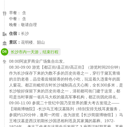
早餐： 含
中餐： 含
晚餐：敬请自理
住宿：
长沙
景区：
花明楼、韶山
D6
长沙市内一天游，结束行程
08:00阿波罗商业广场集合出发。
08:30-09:00 游览【都正街/县正街/高正街】（游览时间20分钟）
作为长沙保存下来的为数不多的历史街巷之一，穿行于黛瓦青墙
的古韵老巷，品尝着齿颊留香的特色小吃，玩逗着久违童年的面
人窗花。都正街毗邻古时长沙城制高点天心阁，全长300多米，是
长沙较好保留下来的历史街巷之一，清初都司衙门建于这里，都
司是当时掌握一省兵马大权的最高军事机构，都正街因此得名。
09:00-11:00 参观二十世纪中国乃至世界的重大考古发现之——
【湖南博物院】-长沙马王堆汉墓陈列（特别安排无线耳麦服务，
参观约120分钟，逢周一闭馆，改为游览【长沙简牍博物馆】）马
王堆汉墓是西汉初期长沙国丞相利苍及其家属的墓葬。1972-
1974年， 考古工作者在这里先后发掘了 3 座西汉时期墓葬。墓葬