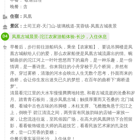
晚餐：含
住宿：
凤凰
景区：
土司王府-天门山-玻璃栈道-芙蓉镇-凤凰古城夜景
D4
凤凰古城晨景-沱江农家游船体验-长沙，入住休息
早餐后，步行前往游船码头，乘坐【农家船】、要说吊脚楼是凤
凰古城献给人们的爱，那么农家船便是凤凰古城流露出的情。蜿
蜒曲折的沱江河上一叶叶悠悠而下的扁舟，是一种乐趣，是一份
情调，是一番诗意。你来我往的小舟穿梭于几个桥洞，井然有
序。穿过雾桥，清澈的河水会映出人生无数个思考，扑面而来的
曲桥，会让你生发出迷失已久的梦想，在百年的曲桥下“廊桥遗
梦”。
清晨看沱江里的大水车慢慢腾腾地转悠, 和着古城流逝的沧桑和岁
月。踏青青石板街，漫步凤凰古城；触摸厚重而又苍桑的 北门城
楼、看城中古色古味的吊脚楼，木柱支撑、飞檐翘角悬于沱江之
上，倒映于 碧江清流之间，两旁富有民族韵味的店铺一家挨一
家，让您流连往返，至民俗园广场，在高大的凤凰牌坊下合照留
影，看看银饰锻造大师的高超技艺，看看民族艺术家的扎染技
术，尝一口芳香的姜糖；
中餐后乘车返回长沙，入住休息！