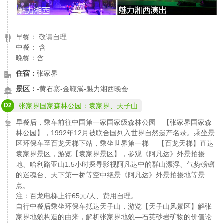
早餐： 敬请自理
中餐： 含
晚餐：含
住宿：
张家界
景区：
-黄石寨-金鞭溪-魅力湘西晚会
D2
张家界国家森林公园：袁家界、天子山
早餐后，乘车前往中国第一家国家级森林公园—【张家界国家森
林公园】，1992年12月被联合国列入世界自然遗产名录。乘坐景
区环保车至百龙天梯下站，乘坐世界第一梯 —【百龙天梯】直达
袁家界景区，游览【袁家界景区】，参观《阿凡达》外景拍摄
地、哈利路亚山1.5小时探寻影视阿凡达中的群山漂浮、气势磅礴
的迷魂台、天下第一桥等空中绝景《阿凡达》外景拍摄地等景
点。
注：百龙电梯上行65元/人、费用自理。
自行中餐后乘坐环保车抵达天子山，游览【天子山风景区】解张
家界地貌构造的由来，解析张家界地貌—石英砂岩矿物的价值论