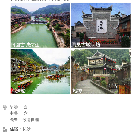
早餐： 含
中餐： 含
晚餐：敬请自理
住宿：
长沙