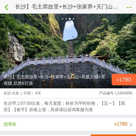
长沙】毛主席故里+长沙+张家界+天门山+凤凰古城+芙蓉镇 品质6日游
长沙】毛主席故里+长沙+张家界+天门山+凤凰古城+芙
1780
蓉镇 品质6日游
长沙 出发 | 行程： 6天
产品编号: L1004956
长沙早上07:00出发，每天发团；标价为平时价格，【五一】【国
庆】【春节】价格上涨，具体请以咨询客服为准
1780
优享价