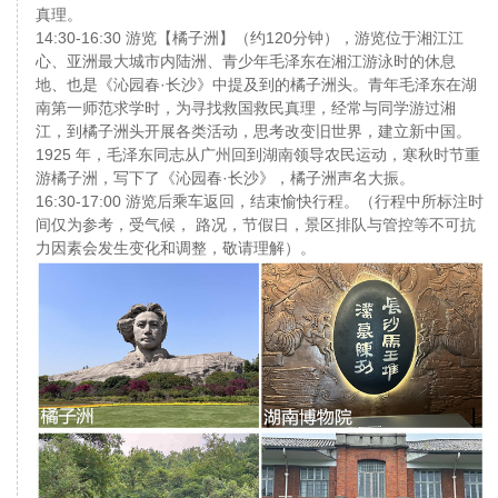
真理。
14:30-16:30 游览【橘子洲】（约120分钟），游览位于湘江江
心、亚洲最大城市内陆洲、青少年毛泽东在湘江游泳时的休息
地、也是《沁园春·长沙》中提及到的橘子洲头。青年毛泽东在湖
南第一师范求学时，为寻找救国救民真理，经常与同学游过湘
江，到橘子洲头开展各类活动，思考改变旧世界，建立新中国。
1925 年，毛泽东同志从广州回到湖南领导农民运动，寒秋时节重
游橘子洲，写下了《沁园春·长沙》，橘子洲声名大振。
16:30-17:00 游览后乘车返回，结束愉快行程。（行程中所标注时
间仅为参考，受气候， 路况，节假日，景区排队与管控等不可抗
力因素会发生变化和调整，敬请理解）。