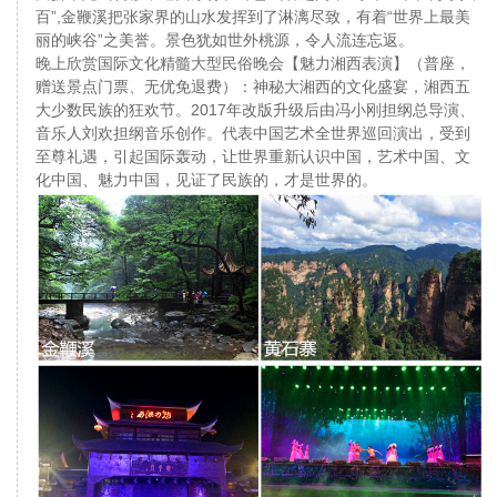
百”,金鞭溪把张家界的山水发挥到了淋漓尽致，有着“世界上最美
丽的峡谷”之美誉。景色犹如世外桃源，令人流连忘返。
晚上欣赏国际文化精髓大型民俗晚会【魅力湘西表演】（普座，
赠送景点门票、无优免退费）：神秘大湘西的文化盛宴，湘西五
大少数民族的狂欢节。2017年改版升级后由冯小刚担纲总导演、
音乐人刘欢担纲音乐创作。代表中国艺术全世界巡回演出，受到
至尊礼遇，引起国际轰动，让世界重新认识中国，艺术中国、文
化中国、魅力中国，见证了民族的，才是世界的。