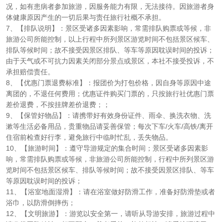
况，如有患病者参加旅游，因服务能力有限，无法接待。因旅游者身
体健康原因产生的一切后果与责任旅行社概不承担。
7、【排队说明】：景区受诸多因素影响，常需排队购票或等候，非
旅游公司所能控制，以上行程中所列景区游览时间不包括景区候车、
排队等候时间；故不接受因景区排队、等车等原因耽误时间的投诉；
由于天气或不可抗力因素关闭部分景点或景区，本社不接受投诉，不
承担赔偿责任。
8、【优惠门票退费标准】：报团价为打包价格，因自身等原因中途
离团的，不退任何费用；优惠证件购买门票的，只按旅行社优惠门票
差价退费，不按挂牌差价退费；；
9、【保管好物品】：请携带好有效身份证件、雨伞、换洗衣物、洗
漱等生活必备用品，贵重物品请妥善保管；每次下车/火车/高铁/离开
住宿前检查好行李，避免旅行中临时忙乱，丢失物品。
10、【旅游时间】：遵守导游规定的集合时间；景区受诸多因素影
响，常需排队购票或等候，非旅游公司所能控制，行程中所列景区游
览时间不包括景区候车、排队等候时间；故不接受因景区排队、等车
等原因耽误时间的投诉；
11、【浴室地面湿滑】：请在浴室做好防滑工作，准备好防滑垫或者
浴巾，以防滑倒摔伤；
12、【文明旅游】：游览以安全第一，请听从导游安排，旅游过程中