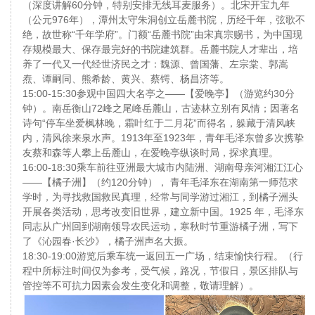
（深度讲解60分钟，特别安排无线耳麦服务）。北宋开宝九年
（公元976年），潭州太守朱洞创立岳麓书院，历经千年，弦歌不
绝，故世称“千年学府”。门额“岳麓书院”由宋真宗赐书，为中国现
存规模最大、保存最完好的书院建筑群。岳麓书院人才辈出，培
养了一代又一代经世济民之才：魏源、曾国藩、左宗棠、郭嵩
焘、谭嗣同、熊希龄、黄兴、蔡锷、杨昌济等。
15:00-15:30参观中国四大名亭之——【爱晚亭】（游览约30分
钟）。南岳衡山72峰之尾峰岳麓山，古迹林立别有风情；因著名
诗句“停车坐爱枫林晚，霜叶红于二月花”而得名，躲藏于清风峡
内，清风徐来泉水声。1913年至1923年，青年毛泽东曾多次携挚
友蔡和森等人攀上岳麓山，在爱晚亭纵谈时局，探求真理。
16:00-18:30乘车前往亚洲最大城市内陆洲、湖南母亲河湘江江心
——【橘子洲】（约120分钟）， 青年毛泽东在湖南第一师范求
学时，为寻找救国救民真理，经常与同学游过湘江，到橘子洲头
开展各类活动，思考改变旧世界，建立新中国。1925 年，毛泽东
同志从广州回到湖南领导农民运动，寒秋时节重游橘子洲，写下
了《沁园春·长沙》，橘子洲声名大振。
18:30-19:00游览后乘车统一返回五一广场，结束愉快行程。（行
程中所标注时间仅为参考，受气候，路况，节假日，景区排队与
管控等不可抗力因素会发生变化和调整，敬请理解）。