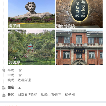
早餐： 含
中餐： 含
晚餐：敬请自理
住宿：
无
景区：
湖南省博物馆、岳麓山/爱晚亭、橘子洲