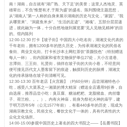
南！湖南，自古就有“湖广熟、天下足”的美誉；这里人杰地灵、英
雄辈出，不负“惟楚有才,于斯为盛”的盛名。陈列围绕主题思想，
从“湖南人”第一人称的自身来展示湖南的历史与文化，“家园”、“我
从哪里来”、“洞庭鱼米乡”、“生活的足迹”、“湘魂”。五部分层层递
进，彼此融为一体，十分自然地做到展览要“见人见物见精神”的目
的。馆内陈列
12:00-12:30 打卡【坡子街】中国四大小吃名街，湖湘文化代表的
千年老街，拥有1200多年的悠久历史，为传承湖湘文化的民俗名
食街、商业文化街。打卡长沙本土网红茶饮“茶颜悦色”（特别赠送
每人一杯），街内国家和省市文物保护单位27处，大小古道巷、
古潭街、三王街、礼贤街，徜徉在坡子街的大街小巷，不经意间
便可撞见历代文人墨客留下的痕迹，触摸到历史的脉搏，湖湘文
化的传承脉络在坡子街清晰可见。
12:30-13:30 百年老店【火宫殿】（约60分钟）品尝湖湘特色小
吃，感受八大菜系之一湘菜的博大精深（赠送全店通用9折券，自
由选座，推荐品尝小吃：臭豆腐、糖油粑粑、龙脂猪血、肉丝馓
子、荷兰粉。。。）。内有火神庙，前身为祭祀火神的庙宇，建
于明万历年5年（公元1577年前），有着440多年的历史，现成为
湖南宗教文化，民俗文化，餐饮文化于一体的，具有代表性的大
众化文化场所。
14:00-15:00参观中国历史上著名的四大书院之——【岳麓书院】