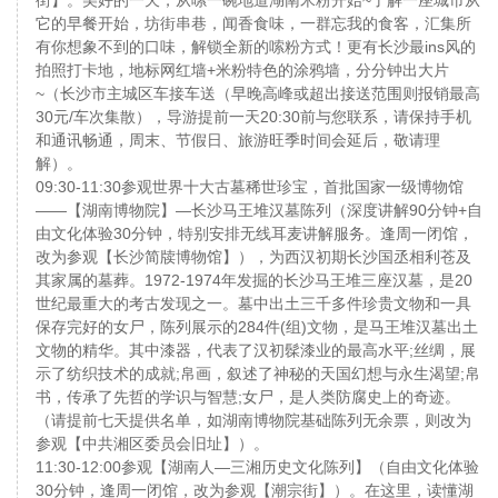
它的早餐开始，坊街串巷，闻香食味，一群忘我的食客，汇集所
有你想象不到的口味，解锁全新的嗦粉方式！更有长沙最ins风的
拍照打卡地，地标网红墙+米粉特色的涂鸦墙，分分钟出大片
~（长沙市主城区车接车送（早晚高峰或超出接送范围则报销最高
30元/车次集散），导游提前一天20:30前与您联系，请保持手机
和通讯畅通，周末、节假日、旅游旺季时间会延后，敬请理
解）。
09:30-11:30参观世界十大古墓稀世珍宝，首批国家一级博物馆
——【湖南博物院】—长沙马王堆汉墓陈列（深度讲解90分钟+自
由文化体验30分钟，特别安排无线耳麦讲解服务。逢周一闭馆，
改为参观【长沙简牍博物馆】），为西汉初期长沙国丞相利苍及
其家属的墓葬。1972-1974年发掘的长沙马王堆三座汉墓，是20
世纪最重大的考古发现之一。墓中出土三千多件珍贵文物和一具
保存完好的女尸，陈列展示的284件(组)文物，是马王堆汉墓出土
文物的精华。其中漆器，代表了汉初髹漆业的最高水平;丝绸，展
示了纺织技术的成就;帛画，叙述了神秘的天国幻想与永生渴望;帛
书，传承了先哲的学识与智慧;女尸，是人类防腐史上的奇迹。
（请提前七天提供名单，如湖南博物院基础陈列无余票，则改为
参观【中共湘区委员会旧址】）。
11:30-12:00参观【湖南人—三湘历史文化陈列】（自由文化体验
30分钟，逢周一闭馆，改为参观【潮宗街】）。在这里，读懂湖