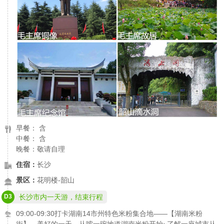
早餐： 含
中餐： 含
晚餐：敬请自理
住宿：
长沙
景区：
花明楼-韶山
D3
长沙市内一天游，结束行程
09:00-09:30打卡湖南14市州特色米粉集合地——【湖南米粉
街】。美好的一天，从嗦一碗地道湖南米粉开始~了解一座城市从