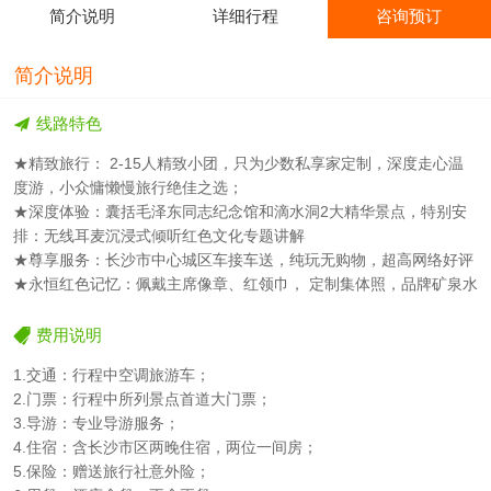
简介说明
详细行程
咨询预订
简介说明
线路特色
★精致旅行： 2-15人精致小团，只为少数私享家定制，深度走心温
度游，小众慵懒慢旅行绝佳之选；
★深度体验：囊括毛泽东同志纪念馆和滴水洞2大精华景点，特别安
排：无线耳麦沉浸式倾听红色文化专题讲解
★尊享服务：长沙市中心城区车接车送，纯玩无购物，超高网络好评
★永恒红色记忆：佩戴主席像章、红领巾， 定制集体照，品牌矿泉水
费用说明
1.交通：行程中空调旅游车；
2.门票：行程中所列景点首道大门票；
3.导游：专业导游服务；
4.住宿：含长沙市区两晚住宿，两位一间房；
5.保险：赠送旅行社意外险；