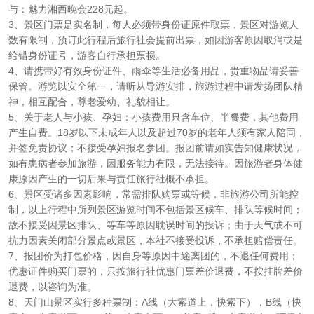
与：魅力湘西晚会228元起。
3、景区门票是实名制，每人必须带身份证原件取票，景区对游览人
数有限制，预订此行程后旅行社会提前出票，如因游客原因取消或是
给错身份证号，游客自行承担票损。
4、请携带好有效身份证件、雨伞等生活必备用品，贵重物品请妥善
保管。游览以安全第一，请听从导游安排，旅游过程中请发扬团队精
神，相互配合，尊老爱幼、礼貌相让。
5、关于老人与小孩、孕妇：小孩费用只含车位、半餐费，其他费用
产生自费。18岁以下未成年人以及超过70岁的老年人须有家人陪同，
并签免责协议；不接受孕妇报名参团。报团前请如实告知健康状况，
如有患病者参加旅游，因服务能力有限，无法接待。因旅游者身体健
康原因产生的一切后果与责任旅行社概不承担。
6、景区受诸多因素影响，常需排队购票或等候，非旅游公司所能控
制，以上行程中所列景区游览时间不包括景区候车、排队等候时间；
故不接受因景区排队、等车等原因耽误时间的投诉；由于天气或不可
抗力因素关闭部分景点或景区，本社不接受投诉，不承担赔偿责任。
7、报团价为打包价格，因自身等原因中途离团的，不退任何费用；
优惠证件购买门票的，只按旅行社优惠门票差价退费，不按挂牌差价
退费，以咨询为准。
8、天门山景区实行多种票制：A线（大索道上，快索下），B线（快