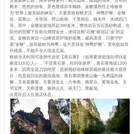
贯通森林公园，两岸奇峰屏列，风光如画，嬉戏的鸟兽、古奇的
树木、悠然的游鱼、景色显得异常幽静。金鞭溪所经之地被誉
为“世界上最美丽的峡谷”。主要景致有醉罗汉、神鹰护鞭、金鞭
岩、花果山、水帘洞、劈山救母、千里相会、楠木坪、水绕四门
等。其中，金鞭岩拔地而起380多米，整块岩石为石英砂构成，在
阳光的照耀下反射出熠熠金光，使得这根“石鞭”被冠以“金”的定
语。金鞭岩身边一山峰状若护雏的老鹰，威风凛凛，日夜守护
着“金鞭”，故而被称为神鹰，这片景得名“神鹰护鞭”。景色犹如世
外桃源，不能不令人流连忘返。
根据当天时间可选择性游览【黄石寨】（如果要游览须自理往返
索道118元/人），“不登黄石寨，枉到张家界”，黄石寨海拔1200
多米，四周全是刀切绝壁，是俯视砂岩峰林景观的最佳最大观景
台，也是观日出的最佳选地。黄石寨因整座山像一头勇猛的雄
狮，又名黄狮寨。主要游览点：六奇阁、摘星台、雾海金龟、天
书宝匣、天桥遗墩、猴帅点兵、南天门、黑枞垴。
出景区后入住酒店休息。