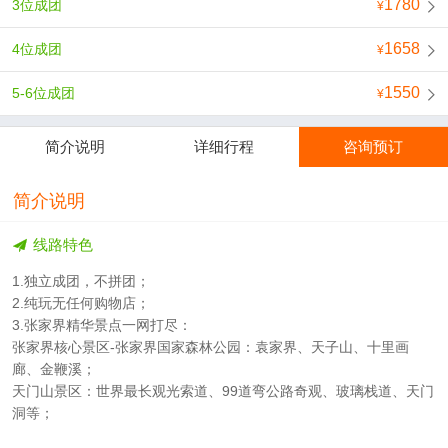
1780
3位成团
1658
4位成团
1550
5-6位成团
简介说明
详细行程
咨询预订
简介说明
线路特色
1.独立成团，不拼团；
2.纯玩无任何购物店；
3.张家界精华景点一网打尽：
张家界核心景区-张家界国家森林公园：袁家界、天子山、十里画
廊、金鞭溪；
天门山景区：世界最长观光索道、99道弯公路奇观、玻璃栈道、天门
洞等；