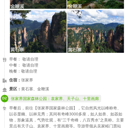
早餐： 敬请自理
中餐： 敬请自理
晚餐：敬请自理
住宿：
张家界
景区：
黄石寨、金鞭溪
D2
张家界国家森林公园：袁家界、天子山、十里画廊
早餐后，前往【张家界国家森林公园】，它自然风光以峰称奇、
以谷显幽、以林见秀；其间有奇峰3000多座，如人如兽、如器如
物，形象逼真，气势壮观，有“三千奇峰，八百秀水”之美称。主要
景点有天子山、袁家界、十里画廊等。导游带领从吴家峪门票站