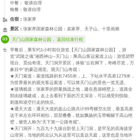
中餐： 敬请自理
晚餐：敬请自理
住宿：
张家界
景区：
张家界国家森林公园：袁家界、天子山、十里画廊
D3
天门山国家森林公园， 返回结束行程
早餐后，乘车约1小时前往游览【天门山国家森林公园】，游
览“武陵之魂”湘西神山--天门山：乘高山客运索道上山：游览碧野
瑶台、觅仙奇境、天门洞开景区，体验“云在脚下，奇峰尽览，万
象目中”的豪迈感觉。观天门山奇观：
★天门索道：索道线路斜长7455米，上、下站水平高差1279米，
为世界最长的观光客运索道，可以将天门山的景色一览无遗。
★玻璃栈道：张家界的胆量挑战之地，建在悬崖峭壁上，道路全
部由玻璃建成，走上去看到下面的万丈深谷，可以感受到惊险、
刺激和凌空行走的快乐。
★通天大道：通天大道的盘山公路共计99弯横空出世，垂直高差
达千米左右环环相扣，层层叠叠，犹如飘扬的玉带蜿蜒于高山绝
壁，被世人称为“天下第一公路奇观”。
★天门洞开：九百九十九级台阶登上天门洞，是罕见的高海拔穿
山溶洞，当地的民众认为从这里可以直达天庭，这里也是当地许