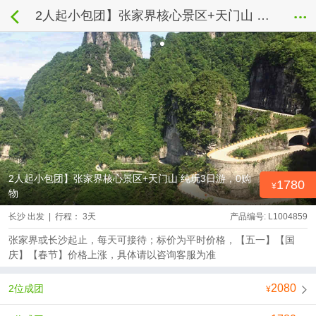
2人起小包团】张家界核心景区+天门山 纯玩3日游，0购物
2人起小包团】张家界核心景区+天门山 纯玩3日游，0购
1780
物
长沙 出发 | 行程： 3天
产品编号: L1004859
张家界或长沙起止，每天可接待；标价为平时价格，【五一】【国
庆】【春节】价格上涨，具体请以咨询客服为准
2080
2位成团