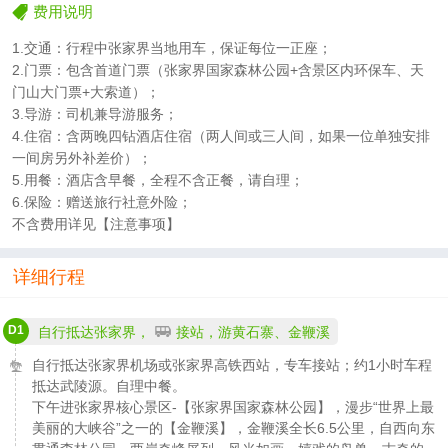
费用说明
1.交通：行程中张家界当地用车，保证每位一正座；
2.门票：包含首道门票（张家界国家森林公园+含景区内环保车、天
门山大门票+大索道）；
3.导游：司机兼导游服务；
4.住宿：含两晚四钻酒店住宿（两人间或三人间，如果一位单独安排
一间房另外补差价）；
5.用餐：酒店含早餐，全程不含正餐，请自理；
6.保险：赠送旅行社意外险；
不含费用详见【注意事项】
详细行程
D1
自行抵达张家界，
接站，游黄石寨、金鞭溪
自行抵达张家界机场或张家界高铁西站，专车接站；约1小时车程
抵达武陵源。自理中餐。
下午进张家界核心景区-【张家界国家森林公园】，漫步“世界上最
美丽的大峡谷”之一的【金鞭溪】，金鞭溪全长6.5公里，自西向东