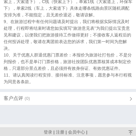
索上，大索道下），C线（快索上下），单索1线（大索道上，环保车
下），单索2线（车上，大索道下）具体走哪条线路由景区随机调配
安排为准，不能指定，且无差价退还，敬请谅解。
9、在旅游过程中有任何问题请及时提出，我们将根据实际情况及时
处理，行程即将结束时请您如实填写“旅游意见表”为我们提出宝贵意
见和建议，以便我们把旅游接待工作做得更好；不接收客人返程后的
任何投诉处理，敬请在离团前表达您的诉求，我们第一时间为您解
决。
10、关于优惠人群退优惠门票差价：本报价为旅游社打包价，不是分
列报价，也不是单订门票价格，旅游社按团队优惠票核算成本制定价
格，只退部分景点差价，且必须持有效身份证、有效优惠证件。
11、请认真阅读行程安排、接待标准、注意事项，愿意参与本行程视
为同意各条款。
客户点评
(0)
登录
|
注册
|
会员中心
|