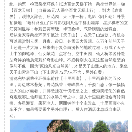
统一购票，检票乘坐环保车抵达百龙天梯下站，乘坐世界第一梯
【百龙天梯】（自费65元/人乘坐百龙天梯上行），到达【袁家
界】，观神兵聚会、后花园、天下第一桥，电影《阿凡达》外景
拍摄地—“哈利路亚山”探寻影视阿凡达中群山漂浮、星罗棋布的玄
幻莫测世界；参观云雾缭绕、峰峦叠嶂、气势磅礴的迷魂台。
后从袁家界乘坐环保车抵达【天子山】，在天子山游览，有机会
可以观赏到云雾、月夜、霞日、冬雪四大景观。亿万年前的天子
山还是一片大海，后来由于复杂而漫长的地质过程，形成了天子
山中的御笔峰、仙女献花、点将台、空中田园、仙人桥等各种造
型奇异的地质景观和奇形山峰。不必特别太在意这些自然造型的
像与不像，因为“原始风光自然美”，才是天子山迷人的地方。乘坐
天子山索道下山（下山索道72元/人不含，另外自费）
游览完毕后乘坐环保车前往【十里画廊】，十里画廊长约五公
里，两边林木葱茏，野花飘香；奇峰异石，千姿百态，像一幅幅
巨大的山水画卷，并排悬挂在千仞绝壁之上，使秀美绝伦的自然
奇观观溶进仙师画工的水墨丹青之中。进入十里画廊沿途有转阁
楼、寿星迎宾、采药老人、两面钟等十个主景点（十里画廊小火
车不含，如果需要乘坐另外自理）。后入住酒店休息或自由活
动。