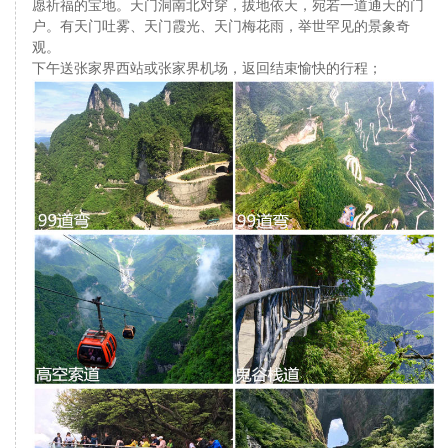
愿祈福的宝地。天门洞南北对穿，拔地依天，宛若一道通天的门
户。有天门吐雾、天门霞光、天门梅花雨，举世罕见的景象奇
观。
下午送张家界西站或张家界机场，返回结束愉快的行程；