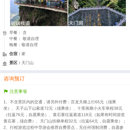
早餐： 含
中餐： 敬请自理
晚餐：敬请自理
住宿：
家
景区：
天门山
咨询预订
注意事项
1、不含景区内的交通，请另外付费：百龙天梯上行65元（须乘
坐）、天子山下山索道72元（须乘坐）、十里画廊小火车单程38元
（往返76元，自愿乘坐）、黄石寨往返索道118元（如果有时间游览
黄石寨，须自费）、天门山扶梯单程32元（往返64元，自愿乘坐）；
2、行程游览过程中导游会推荐自费景点，无任何强制消费，自愿参