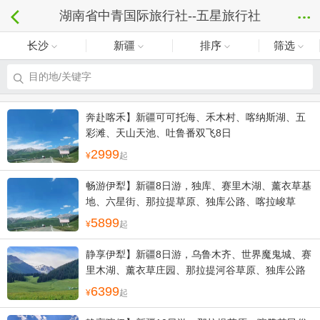
湖南省中青国际旅行社--五星旅行社
长沙
新疆
排序
筛选
目的地/关键字
奔赴喀禾】新疆可可托海、禾木村、喀纳斯湖、五
彩滩、天山天池、吐鲁番双飞8日
2999
起
畅游伊犁】新疆8日游，独库、赛里木湖、薰衣草基
地、六星街、那拉提草原、独库公路、喀拉峻草
原、博斯腾湖、吐鲁番、天池
5899
起
静享伊犁】新疆8日游，乌鲁木齐、世界魔鬼城、赛
里木湖、薰衣草庄园、那拉提河谷草原、独库公路
中段、博斯腾湖、吐鲁番、坎儿井、维吾尔族家
6399
起
访、哈萨克民俗风情园、天山天池