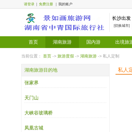
请登录
|
免费注册
|
我的账户
长沙出发
[切换城市]
首页
湖南旅游
国内游
出境旅
当前位置：
首页
->
旅游度假
->
湖南旅游
-> 私人定制
私人
湖南旅游目的地
张家界
天门山
大峡谷玻璃桥
凤凰古城