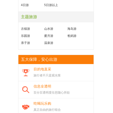
4日游
5日游以上
主题旅游
古镇游
山水游
海岛游
乐园游
蜜月游
爸妈游
亲子游
温泉游
五大保障，安心出游
目的地直采
旅行者不只是观光客
信息全透明
百分百透明度任您随心所欲
吃喝玩乐购
真正自由的旅行组合