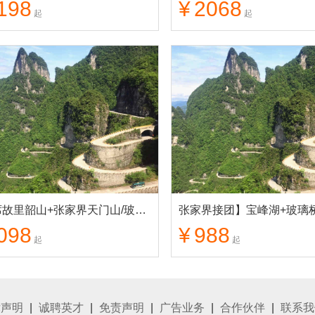
198
¥
2068
起
起
毛主席故里韶山+张家界天门山/玻璃栈道+大峡谷玻璃桥 品质3日游
098
¥
988
起
起
律声明
|
诚聘英才
|
免责声明
|
广告业务
|
合作伙伴
|
联系我