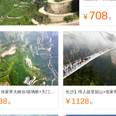
708
¥
起
长沙】张家界大峡谷/玻璃桥+天门山+72奇楼+凤凰古城 3日游
88
¥
1128
起
起