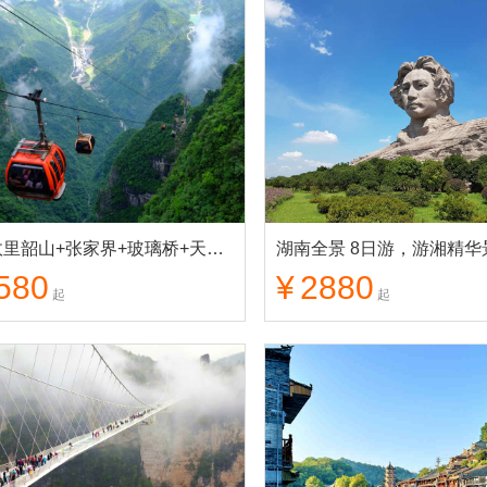
伟人故里韶山+张家界+玻璃桥+天门山+凤凰古城 纯玩7日游
580
¥
2880
起
起