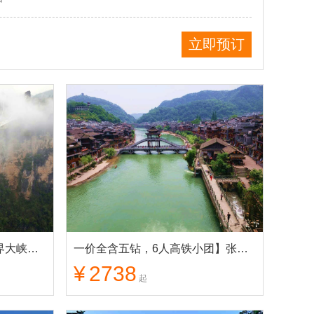
立即预订
长沙】伟人故里韶山+张家界大峡谷/玻璃桥+天门山+凤凰古城 品质4日游
一价全含五钻，6人高铁小团】张家界深度游+天门山+凤凰古城 纯玩5日游
¥
2738
起