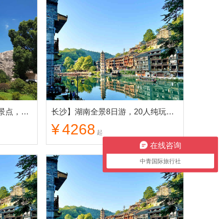
湖南全景 8日游，游湘精华景点，不留遗憾
长沙】湖南全景8日游，20人纯玩小团，张家界/天门山/湘西/韶山/衡山/岳阳楼/橘子洲等精华景点
¥
4268
起
在线咨询
中青国际旅行社