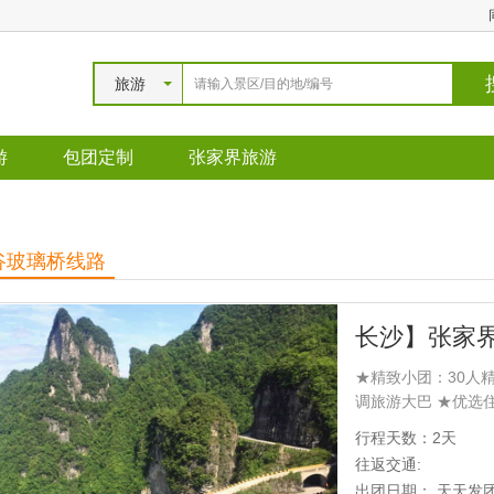
旅游
游
包团定制
张家界旅游
谷玻璃桥线路
★精致小团：30人
调旅游大巴 ★优选
家界土家三下锅、土
行程天数：2天
选择：无超市/无苗
往返交通:
糕一份
出团日期： 天天发