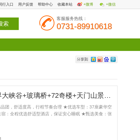
同行入口
用户反馈
帮助中心
收藏本站
+微博
+微信
客服服务热线：
0731-89910618
长沙】张家界大峡谷+玻璃桥+72奇楼+天门山景区 2日游
精品团，舒适度高，行程节奏合理 ★优选车型：37座豪华空
住宿：全程优选舒适型酒店，保证安心睡眠 ★甄选美食：张
家宴 ★导游服务：优秀+热情+耐心专职导游讲解 ★超值
寨/无年龄限制 ★每人每天1瓶矿泉水，生日出行赠送生日蛋
团