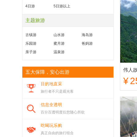
4日游
5日游以上
主题旅游
古镇游
山水游
海岛游
乐园游
蜜月游
爸妈游
亲子游
温泉游
五大保障，安心出游
¥
2
目的地直采
旅行者不只是观光客
信息全透明
百分百透明度任您随心所欲
吃喝玩乐购
真正自由的旅行组合