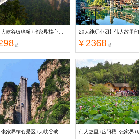
长沙】大峡谷玻璃桥+张家界核心景区+天门山+凤凰古城+芙蓉镇 纯玩4日游
298
¥
2368
起
起
长沙】张家界核心景区+大峡谷玻璃桥+天门山 纯玩3日游