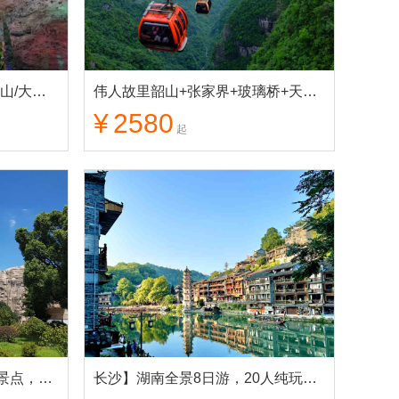
长沙】张家界+黄龙洞+天门山/大索道+芙蓉镇+凤凰古城 纯玩4日游
伟人故里韶山+张家界+玻璃桥+天门山+凤凰古城 纯玩7日游
¥
2580
起
湖南全景 8日游，游湘精华景点，不留遗憾
长沙】湖南全景8日游，20人纯玩小团，张家界/天门山/湘西/韶山/衡山/岳阳楼/橘子洲等精华景点