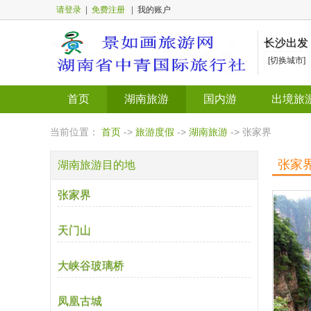
请登录
|
免费注册
|
我的账户
长沙出发
[切换城市]
首页
湖南旅游
国内游
出境旅
当前位置：
首页
->
旅游度假
->
湖南旅游
-> 张家界
张家
湖南旅游目的地
张家界
天门山
大峡谷玻璃桥
凤凰古城