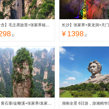
一价全含】毛主席故里+张家界核心景区+天门山+芙蓉镇+凤凰古城 纯玩7日游
298
¥
1398
起
起
长沙】黄石寨/金鞭溪+张家界/袁家界/天子山+天门山 品质3日游