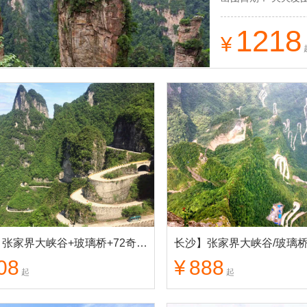
超长观光索道、玻璃
1218
¥
长沙】张家界大峡谷+玻璃桥+72奇楼+天门山景区 2日游
08
¥
888
起
起