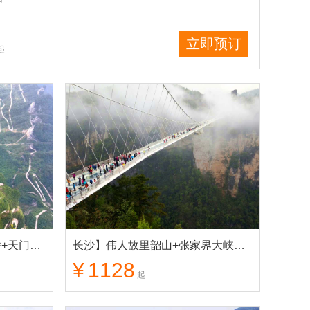
栈道、天
立即预订
起
长沙】张家界大峡谷/玻璃桥+天门山+72奇楼+凤凰古城 3日游
长沙】伟人故里韶山+张家界大峡谷/玻璃桥+天门山+凤凰古城 品质4日游
¥
1128
起