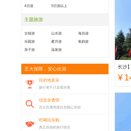
4日游
5日游以上
主题旅游
古镇游
山水游
海岛游
乐园游
蜜月游
爸妈游
亲子游
温泉游
五大保障，安心出游
¥
1
目的地直采
旅行者不只是观光客
信息全透明
百分百透明度任您随心所欲
吃喝玩乐购
真正自由的旅行组合