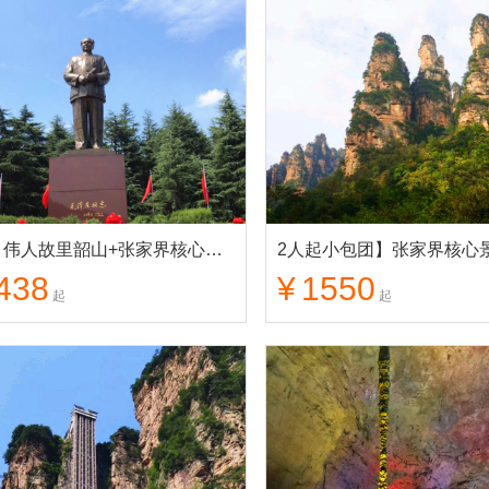
长沙】伟人故里韶山+张家界核心景区+天门山+凤凰古城 5日游
438
¥
1550
起
起