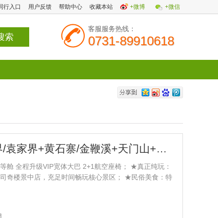
同行入口
用户反馈
帮助中心
收藏本站
+微博
+微信
客服服务热线：
0731-89910618
长沙】张家界/袁家界+黄石寨/金鞭溪+天门山+凤凰古城 纯玩4日游
舱 全程升级VIP宽体大巴 2+1航空座椅； ★真正纯玩：
司奇楼景中店，充足时间畅玩核心景区； ★民俗美食：特
宴； ★超值选择：臻享版景区内电梯、索道等小交通全
 1、张家界国家森林公园：百龙天梯、袁家界、天子山、天
金鞭溪； 2、臻享版含魅力湘西演出； 3、天门山：世界
团