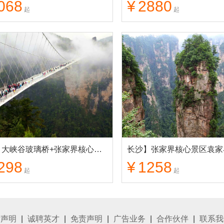
068
¥
2880
起
起
长沙】大峡谷玻璃桥+张家界核心景区+天门山+凤凰古城+芙蓉镇 纯玩4日游
298
¥
1258
起
起
律声明
|
诚聘英才
|
免责声明
|
广告业务
|
合作伙伴
|
联系我