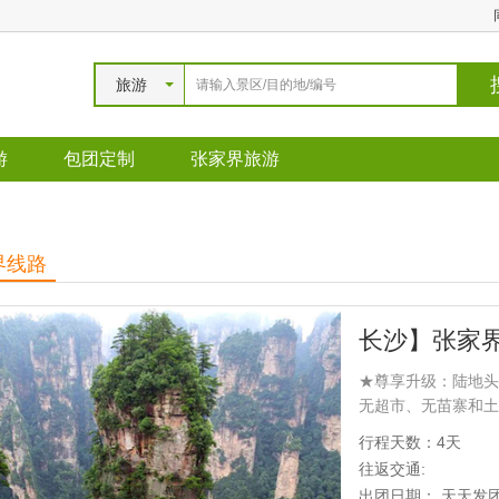
旅游
游
包团定制
张家界旅游
界线路
★尊享升级：陆地头等
无超市、无苗寨和土
色三下锅、湘西苗王
行程天数：4天
含； ★景点速览：
往返交通:
子山索道、黄石寨、
出团日期： 天天发