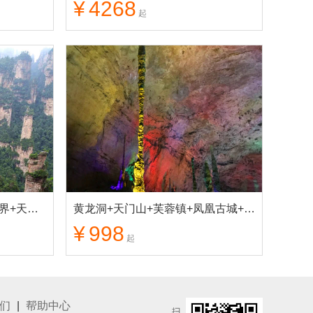
¥
4268
起
长沙】张家界核心景区袁家界+天子山+天门山景区+凤凰古城 纯玩3日游
黄龙洞+天门山+芙蓉镇+凤凰古城+土司城 纯玩3日游
¥
998
起
们
|
帮助中心