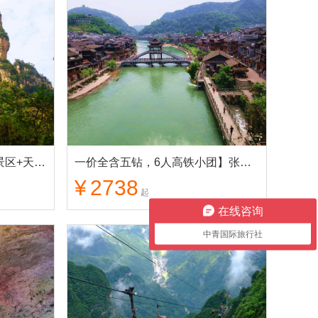
2人起小包团】张家界核心景区+天门山 纯玩3日游，0购物
一价全含五钻，6人高铁小团】张家界深度游+天门山+凤凰古城 纯玩5日游
¥
2738
起
在线咨询
中青国际旅行社